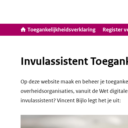
Ga
naar
inhoud
Hoofdna
Toegankelijkheidsverklaring
Register v
Invulassistent Toegan
Op deze website maak en beheer je toegankeli
overheidsorganisaties, vanuit de Wet digital
invulassistent? Vincent Bijlo legt het je uit: