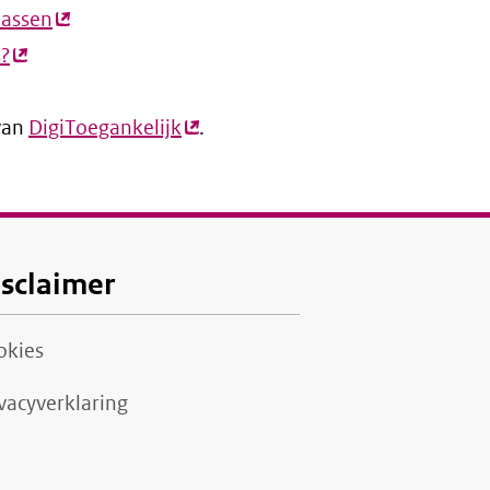
passen
ink)
(externe
s?
(externe
link)
link)
 van
DigiToegankelijk
(externe
.
link)
isclaimer
okies
vacyverklaring