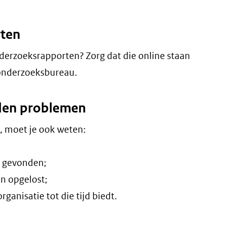
rten
nderzoeksrapporten? Zorg dat die online staan
t onderzoeksbureau.
nden problemen
n, moet je ook weten:
n gevonden;
jn opgelost;
ganisatie tot die tijd biedt.