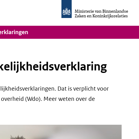
Homepage
van
Ministerie van Binnenlandse
Invulassistent
Zaken en Koninkrijksrelaties
Toegankelijkheidsverklaring
vigatie
erklaringen
kelijkheidsverklaring
jkheidsverklaringen. Dat is verplicht voor
e overheid (Wdo). Meer weten over de