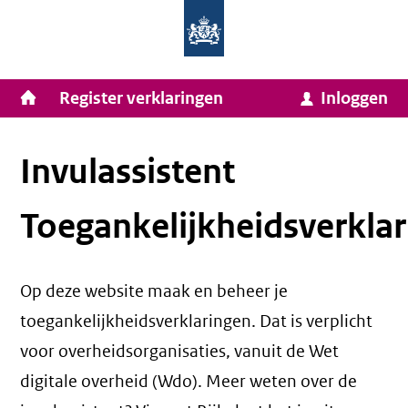
Homepage
Ga
van
naar
Ministerie
Invulassistent
inhoud
Hoofdnavigatie
Register verklaringen
Inloggen
van
Toegankelijkheidsverklaring
Toegankelijkheidsverklaring
Binnenlandse
Zaken
Invulassistent
en
Toegankelijkheidsverklar
Koninkrijksrelaties
Op deze website maak en beheer je
toegankelijkheidsverklaringen. Dat is verplicht
voor overheidsorganisaties, vanuit de Wet
digitale overheid (Wdo). Meer weten over de