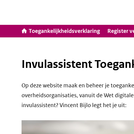
Ga
naar
inhoud
Hoofdna
Toegankelijkheidsverklaring
Register v
Invulassistent Toegan
Op deze website maak en beheer je toegankeli
overheidsorganisaties, vanuit de Wet digital
invulassistent? Vincent Bijlo legt het je uit: