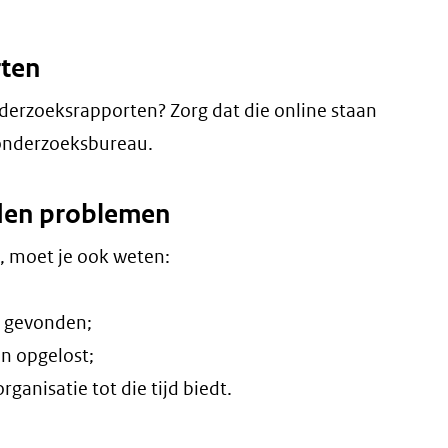
rten
nderzoeksrapporten? Zorg dat die online staan
t onderzoeksbureau.
nden problemen
n, moet je ook weten:
n gevonden;
jn opgelost;
ganisatie tot die tijd biedt.