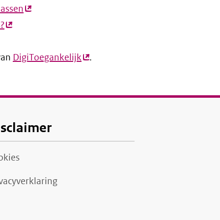
passen
ink)
(externe
s?
(externe
link)
link)
 van
DigiToegankelijk
(externe
.
link)
isclaimer
okies
vacyverklaring