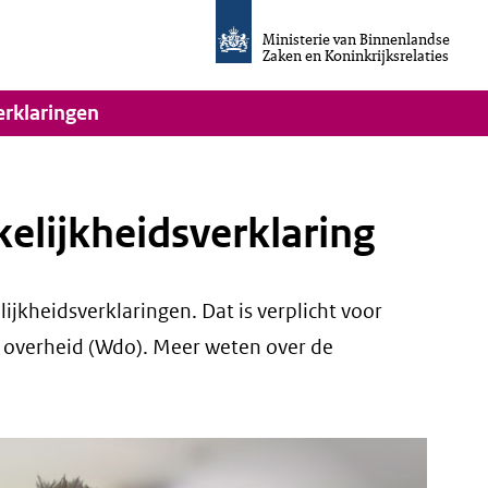
Homepage
van
Ministerie van Binnenlandse
Invulassistent
Zaken en Koninkrijksrelaties
Toegankelijkheidsverklaring
vigatie
erklaringen
kelijkheidsverklaring
jkheidsverklaringen. Dat is verplicht voor
e overheid (Wdo). Meer weten over de