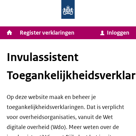
Homepage
Ga
van
naar
Ministerie
Invulassistent
inhoud
Hoofdnavigatie
Register verklaringen
Inloggen
van
Toegankelijkheidsverklaring
Toegankelijkheidsverklaring
Binnenlandse
Zaken
Invulassistent
en
Toegankelijkheidsverklar
Koninkrijksrelaties
Op deze website maak en beheer je
toegankelijkheidsverklaringen. Dat is verplicht
voor overheidsorganisaties, vanuit de Wet
digitale overheid (Wdo). Meer weten over de