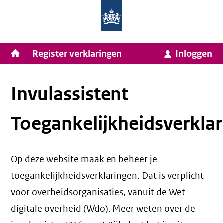
Homepage
Ga
van
naar
Ministerie
Invulassistent
inhoud
Hoofdnavigatie
Register verklaringen
Inloggen
van
Toegankelijkheidsverklaring
Toegankelijkheidsverklaring
Binnenlandse
Zaken
Invulassistent
en
Toegankelijkheidsverklar
Koninkrijksrelaties
Op deze website maak en beheer je
toegankelijkheidsverklaringen. Dat is verplicht
voor overheidsorganisaties, vanuit de Wet
digitale overheid (Wdo). Meer weten over de