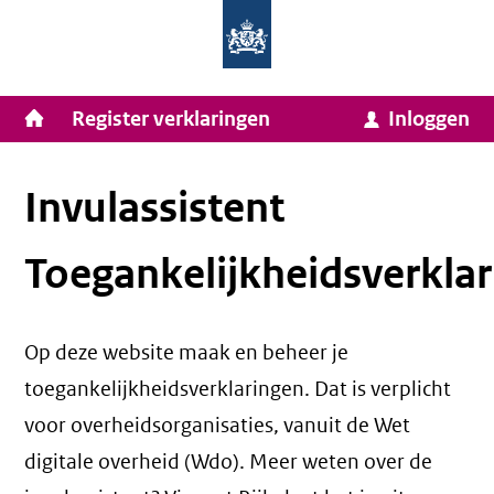
Homepage
Ga
van
naar
Ministerie
Invulassistent
inhoud
Hoofdnavigatie
Register verklaringen
Inloggen
van
Toegankelijkheidsverklaring
Toegankelijkheidsverklaring
Binnenlandse
Zaken
Invulassistent
en
Toegankelijkheidsverklar
Koninkrijksrelaties
Op deze website maak en beheer je
toegankelijkheidsverklaringen. Dat is verplicht
voor overheidsorganisaties, vanuit de Wet
digitale overheid (Wdo). Meer weten over de