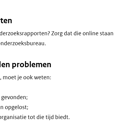
rten
nderzoeksrapporten? Zorg dat die online staan
t onderzoeksbureau.
nden problemen
n, moet je ook weten:
n gevonden;
jn opgelost;
ganisatie tot die tijd biedt.