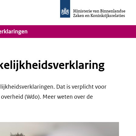
Homepage
van
Ministerie van Binnenlandse
Invulassistent
Zaken en Koninkrijksrelaties
Toegankelijkheidsverklaring
vigatie
erklaringen
kelijkheidsverklaring
jkheidsverklaringen. Dat is verplicht voor
e overheid (Wdo). Meer weten over de