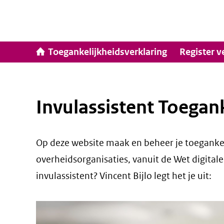
Ga
naar
inhoud
Hoofdna
Toegankelijkheidsverklaring
Register v
Invulassistent Toegan
Op deze website maak en beheer je toegankeli
overheidsorganisaties, vanuit de Wet digital
invulassistent? Vincent Bijlo legt het je uit: