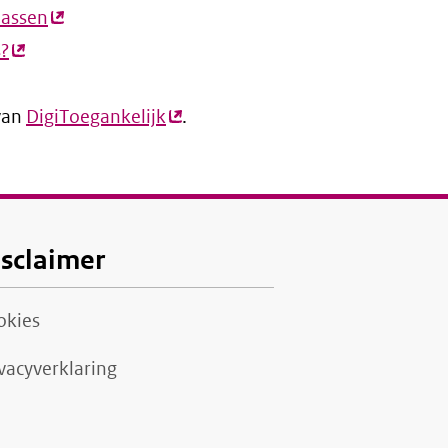
passen
ink)
(externe
s?
(externe
link)
link)
 van
DigiToegankelijk
(externe
.
link)
isclaimer
okies
vacyverklaring