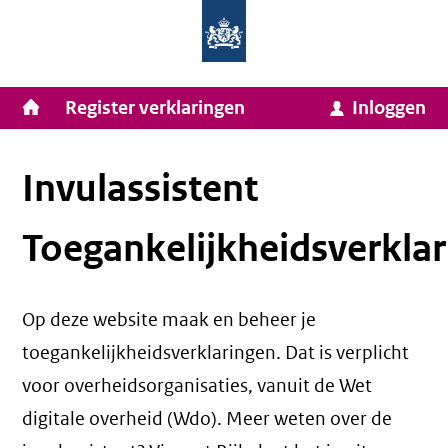
Homepage
Ga
van
naar
Ministerie
Invulassistent
inhoud
Hoofdnavigatie
Register verklaringen
Inloggen
van
Toegankelijkheidsverklaring
Toegankelijkheidsverklaring
Binnenlandse
Zaken
Invulassistent
en
Toegankelijkheidsverklar
Koninkrijksrelaties
Op deze website maak en beheer je
toegankelijkheidsverklaringen. Dat is verplicht
voor overheidsorganisaties, vanuit de Wet
digitale overheid (Wdo). Meer weten over de