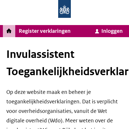
Homepage
Ga
van
naar
Ministerie
Invulassistent
inhoud
Hoofdnavigatie
Register verklaringen
Inloggen
van
Toegankelijkheidsverklaring
Toegankelijkheidsverklaring
Binnenlandse
Zaken
Invulassistent
en
Toegankelijkheidsverklar
Koninkrijksrelaties
Op deze website maak en beheer je
toegankelijkheidsverklaringen. Dat is verplicht
voor overheidsorganisaties, vanuit de Wet
digitale overheid (Wdo). Meer weten over de