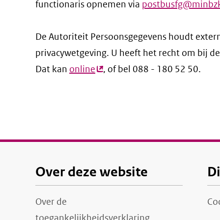
functionaris opnemen via
postbusfg@minbzk
De Autoriteit Persoonsgegevens houdt extern
privacywetgeving. U heeft het recht om bij de 
Dat kan
online
(externe
, of bel 088 - 180 52 50.
link)
Over deze website
D
Over de
Co
toegankelijkheidsverklaring