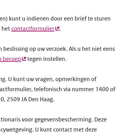
n) kunt u indienen door een brief te sturen
a het
contactformulier
(externe
.
link)
beslissing op uw verzoek. Als u het niet eens
n beroep
(externe
tegen instellen.
link)
ing. U kunt uw vragen, opmerkingen of
tactformulier, telefonisch via nummer 1400 of
10, 2509 JA Den Haag.
ctionaris voor gegevensbescherming. Deze
vacywetgeving. U kunt contact met deze