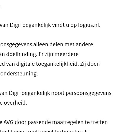
.
an DigiToegankelijk vindt u op logius.nl.
oonsgegevens alleen delen met andere
an doelbinding. Er zijn meerdere
 van digitale toegankelijkheid. Zij doen
e ondersteuning.
 van DigiToegankelijk nooit persoonsgegevens
e overheid.
e AVG door passende maatregelen te treffen
oet Logius met zowel technische als