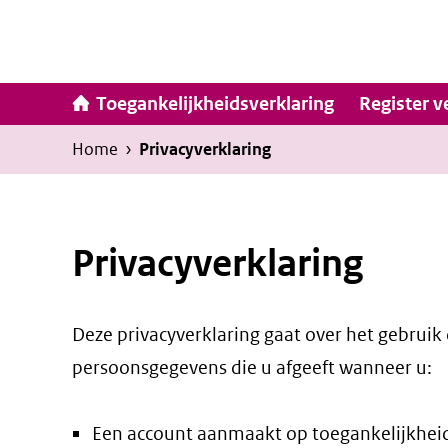
Ga
naar
inhoud
Hoofdna
Toegankelijkheidsverklaring
Register v
Kruimelpad
U
Home
›
Privacyverklaring
bevindt
zich
hier:
Privacyverklaring
Deze privacyverklaring gaat over het gebrui
persoonsgegevens die u afgeeft wanneer u:
Een account aanmaakt op toegankelijkheid