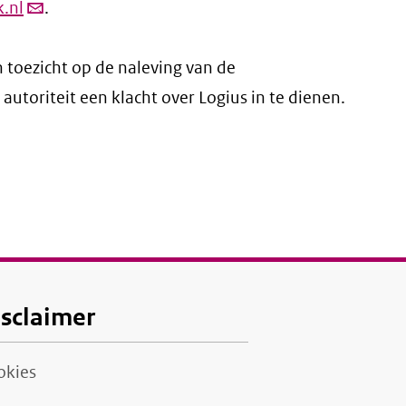
.nl
(link
.
verstuurt
 toezicht op de naleving van de
email)
autoriteit een klacht over Logius in te dienen.
isclaimer
okies