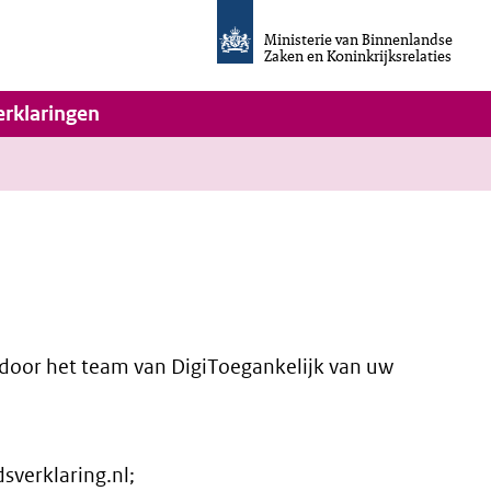
Homepage
van
Ministerie van Binnenlandse
Invulassistent
Zaken en Koninkrijksrelaties
Toegankelijkheidsverklaring
vigatie
erklaringen
k door het team van DigiToegankelijk van uw
sverklaring.nl;