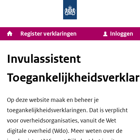
Homepage
Ga
van
naar
Ministerie
Invulassistent
inhoud
Hoofdnavigatie
Register verklaringen
Inloggen
van
Toegankelijkheidsverklaring
Toegankelijkheidsverklaring
Binnenlandse
Zaken
Invulassistent
en
Toegankelijkheidsverklar
Koninkrijksrelaties
Op deze website maak en beheer je
toegankelijkheidsverklaringen. Dat is verplicht
voor overheidsorganisaties, vanuit de Wet
digitale overheid (Wdo). Meer weten over de