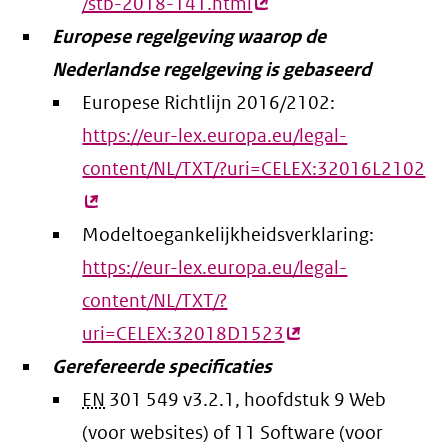
/stb-2018-141.html
(externe
Europese regelgeving waarop de
link)
Nederlandse regelgeving is gebaseerd
Europese Richtlijn 2016/2102:
https://eur-lex.europa.eu/legal-
content/NL/TXT/?uri=CELEX:32016L2102
(e
lin
Modeltoegankelijkheidsverklaring:
https://eur-lex.europa.eu/legal-
content/NL/TXT/?
uri=CELEX:32018D1523
(externe
Gerefereerde specificaties
link)
EN
301 549 v3.2.1, hoofdstuk 9 Web
(voor websites) of 11 Software (voor