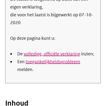
de
info
eigen verklaring,
over
die voor het laatst is bijgewerkt op
07-10-
de
2020
nale
Op deze pagina kunt u:
De
volledige, officiële verklaring
inzien;
Een
toegankelijkheidsprobleem
melden.
Inhoud