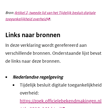
Bron:
Artikel 2, tweede lid van het Tijdelijk besluit digitale
toegankelijkheid overheid
(externe
.
link)
Links naar bronnen
In deze verklaring wordt gerefereerd aan
verschillende bronnen. Onderstaande lijst bevat
de links naar deze bronnen.
Nederlandse regelgeving
Tijdelijk besluit digitale toegankelijkheid
overheid:
https://zoek.officielebekendmakingen.nl