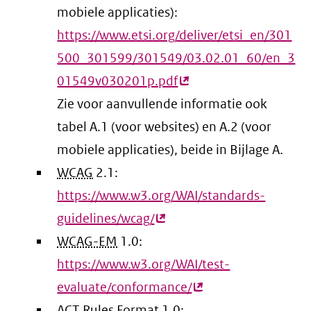
mobiele applicaties):
https://www.etsi.org/deliver/etsi_en/301
500_301599/301549/03.02.01_60/en_3
01549v030201p.pdf
(externe
Zie voor aanvullende informatie ook
link)
tabel A.1 (voor websites) en A.2 (voor
mobiele applicaties), beide in Bijlage A.
WCAG
2.1:
https://www.w3.org/WAI/standards-
guidelines/wcag/
(externe
WCAG-EM
1.0:
link)
https://www.w3.org/WAI/test-
evaluate/conformance/
(externe
ACT
Rules Format 1.0:
link)