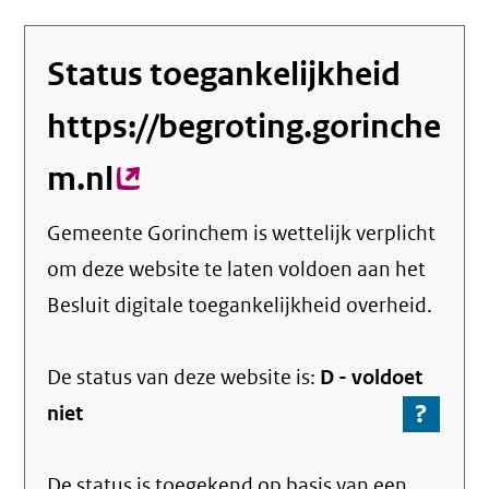
Status toegankelijkheid
https://begroting.gorinche
m.nl
(externe
link)
Gemeente Gorinchem
is wettelijk verplicht
om deze website te laten voldoen aan het
Besluit digitale toegankelijkheid overheid.
De status van deze
website
is:
D -
voldoet
?
-
niet
Ga
naar
De status is toegekend op basis van een