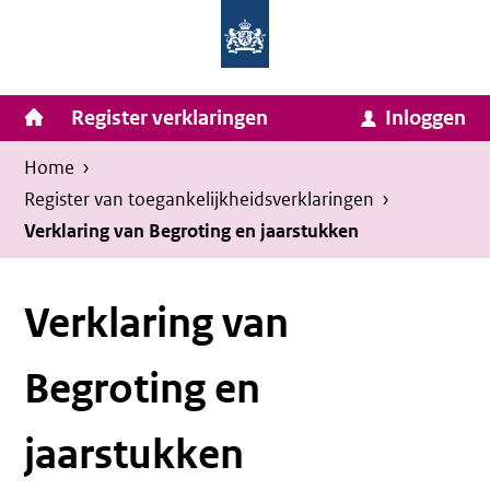
Homepage
Ga
van
naar
Ministerie
Invulassistent
inhoud
Hoofdnavigatie
Register verklaringen
Inloggen
van
Toegankelijkheidsverklaring
Toegankelijkheidsverklaring
Binnenlandse
Kruimelpad
U
Home
›
Zaken
bevindt
Register van toegankelijkheids­verklaringen
›
en
zich
Verklaring van Begroting en jaarstukken
Koninkrijksrelaties
hier:
Verklaring van
Begroting en
jaarstukken