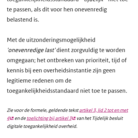
te passen, als dit voor hen onevenredig
belastend is.
Met de uitzonderingsmogelijkheid
'onevenredige last'
dient zorgvuldig te worden
omgegaan; het ontbreken van prioriteit, tijd of
kennis bij een overheidsinstantie zijn geen
legitieme redenen om de
toegankelijkheidsstandaard niet toe te passen.
Zie voor de formele, geldende tekst
artikel 3, lid 2 tot en met
4
(externe
en de
toelichting bij artikel 3
(externe
van het Tijdelijk besluit
digitale toegankelijkheid overheid.
link)
link)