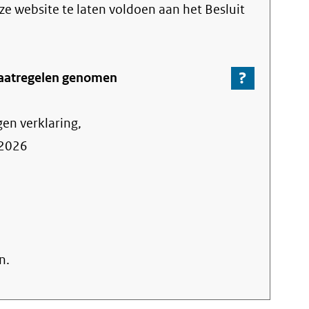
link)
eze website te laten voldoen aan het Besluit
?
-
aatregelen genomen
Ga
naar
gen verklaring,
de
informa
2026
over
de
nalevin
n.