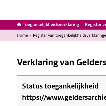
Ga
naar
inhoud
Hoofdna
Toegankelijkheidsverklaring
Register v
Kruimelpad
U
Home
›
Register van toegankelijkheids­verklaring
bevindt
zich
hier:
Verklaring van Gelders
Status toegankelijkheid
https://www.geldersarchie