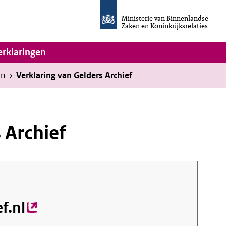
Homepage
van
Ministerie van Binnenlandse
Invulassistent
Zaken en Koninkrijksrelaties
Toegankelijkheidsverklaring
vigatie
erklaringen
en
›
Verklaring van Gelders Archief
 Archief
f.nl
(externe