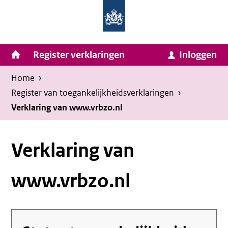
Homepage
Ga
van
naar
Ministerie
Invulassistent
inhoud
Hoofdnavigatie
Register verklaringen
Inloggen
van
Toegankelijkheidsverklaring
Toegankelijkheidsverklaring
Binnenlandse
Kruimelpad
U
Home
›
Zaken
bevindt
Register van toegankelijkheids­verklaringen
›
en
zich
Verklaring van www.vrbzo.nl
Koninkrijksrelaties
hier:
Verklaring van
www.vrbzo.nl