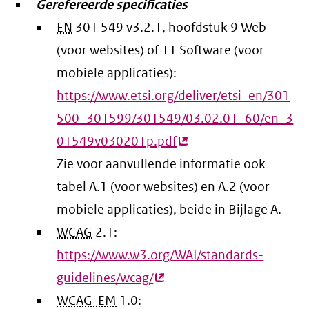
Gerefereerde specificaties
link)
EN
301 549 v3.2.1, hoofdstuk 9 Web
(voor websites) of 11 Software (voor
mobiele applicaties):
https://www.etsi.org/deliver/etsi_en/301
500_301599/301549/03.02.01_60/en_3
01549v030201p.pdf
(externe
Zie voor aanvullende informatie ook
link)
tabel A.1 (voor websites) en A.2 (voor
mobiele applicaties), beide in Bijlage A.
WCAG
2.1:
https://www.w3.org/WAI/standards-
guidelines/wcag/
(externe
WCAG-EM
1.0:
link)