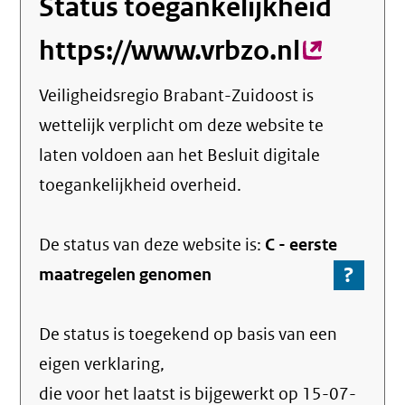
Status toegankelijkheid
https://www.vrbzo.nl
(externe
link)
Veiligheidsregio Brabant-Zuidoost
is
wettelijk verplicht om deze website te
laten voldoen aan het Besluit digitale
toegankelijkheid overheid.
De status van deze
website
is:
C -
eerste
?
-
maatregelen genomen
Ga
naar
De status is toegekend op basis van een
de
info
eigen verklaring,
over
die voor het laatst is bijgewerkt op
15-07-