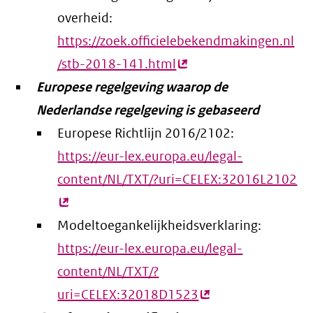
overheid:
https://zoek.officielebekendmakingen.nl
/stb-2018-141.html
(externe
Europese regelgeving waarop de
link)
Nederlandse regelgeving is gebaseerd
Europese Richtlijn 2016/2102:
https://eur-lex.europa.eu/legal-
content/NL/TXT/?uri=CELEX:32016L2102
(e
lin
Modeltoegankelijkheidsverklaring:
https://eur-lex.europa.eu/legal-
content/NL/TXT/?
uri=CELEX:32018D1523
(externe