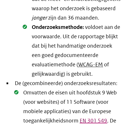
waarop het onderzoek is gebaseerd
jonger
zijn dan 36 maanden.
Oké.
Onderzoeksmethode:
voldoet aan de
voorwaarde
. Uit de rapportage blijkt
dat bij het handmatige onderzoek
een goed gedocumenteerde
evaluatiemethode (
WCAG-EM
of
gelijkwaardig) is gebruikt.
De (gecombineerde) onderzoeksresultaten:
Oké.
Omvatten de eisen uit hoofdstuk 9 Web
(voor websites) of 11 Software (voor
mobiele applicaties) van de Europese
toegankelijkheidsnorm
EN
301 549
. De