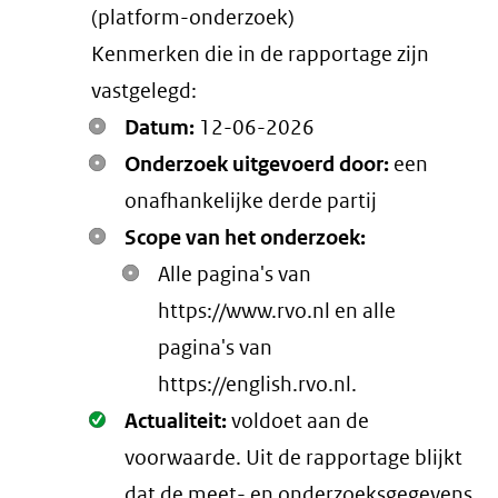
(platform-onderzoek)
link)
Kenmerken die in de rapportage zijn
vastgelegd:
Datum:
12-06-2026
Onderzoek uitgevoerd door:
een
onafhankelijke derde partij
Scope van het onderzoek:
Alle pagina's van
https://www.rvo.nl en alle
pagina's van
https://english.rvo.nl.
Oké.
Actualiteit:
voldoet aan de
voorwaarde
. Uit de rapportage blijkt
dat de meet- en onderzoeksgegevens