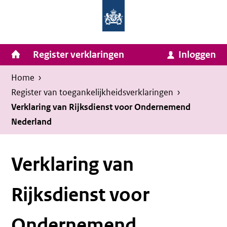
Homepage
Ga
van
naar
Ministerie
Invulassistent
inhoud
Hoofdnavigatie
Register verklaringen
Inloggen
van
Toegankelijkheidsverklaring
Toegankelijkheidsverklaring
Binnenlandse
Kruimelpad
U
Home
›
Zaken
bevindt
Register van toegankelijkheids­verklaringen
›
en
zich
Verklaring van Rijksdienst voor Ondernemend
Koninkrijksrelaties
Nederland
hier:
Verklaring van
Rijksdienst voor
Ondernemend