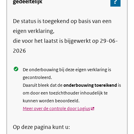
?
-
gedeeltelijk
Ga
naar
De status is toegekend op basis van een
de
info
eigen verklaring,
over
die voor het laatst is bijgewerkt op
29-06-
de
2026
nale
De onderbouwing bij deze eigen verklaring is
gecontroleerd.
Daaruit bleek dat de
onderbouwing toereikend
is
om door een toezichthouder inhoudelijk te
kunnen worden beoordeeld.
Meer over de controle door Logius
(externe
link)
Op deze pagina kunt u: