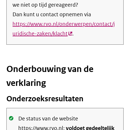
we niet op tijd gereageerd?
Dan kunt u contact opnemen via
https://www.rvo.nl/onderwerpen/contact/j
uridische-zaken/klacht
(externe
.
link)
Onderbouwing van de
verklaring
Onderzoeksresultaten
Oké.
De status van de website
https://www.rvo.nl:
voldoet gedeeltelijk