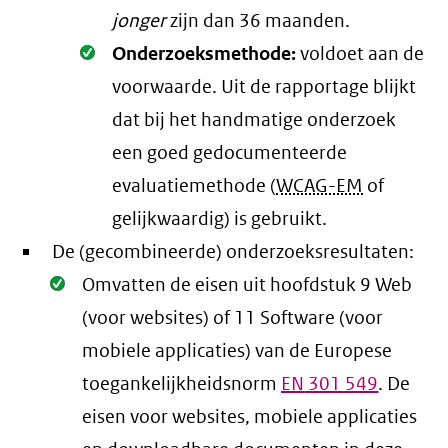
jonger
zijn dan 36 maanden.
Oké.
Onderzoeksmethode:
voldoet aan de
voorwaarde
. Uit de rapportage blijkt
dat bij het handmatige onderzoek
een goed gedocumenteerde
evaluatiemethode (
WCAG-EM
of
gelijkwaardig) is gebruikt.
De (gecombineerde) onderzoeksresultaten:
Oké.
Omvatten de eisen uit hoofdstuk 9 Web
(voor websites) of 11 Software (voor
mobiele applicaties) van de Europese
toegankelijkheidsnorm
EN
301 549
. De
eisen voor websites, mobiele applicaties