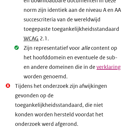
en downloadbare documenten in deze
norm zijn identiek aan de niveau A en AA
succescriteria van de wereldwijd
toegepaste toegankelijkheidsstandaard
WCAG
2.1
.
Oké.
Zijn representatief voor
alle
content op
het hoofddomein en eventuele de sub-
en andere domeinen die in de
verklaring
worden genoemd.
Niet
Tijdens het onderzoek zijn afwijkingen
Oké.
gevonden op de
toegankelijkheidsstandaard, die niet
konden worden hersteld voordat het
onderzoek werd afgerond.