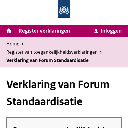
Homepage
Ga
van
naar
Ministerie
Invulassistent
inhoud
Hoofdnavigatie
Register verklaringen
Inloggen
van
Toegankelijkheidsverklaring
Toegankelijkheidsverklaring
Binnenlandse
Kruimelpad
U
Home
›
Zaken
bevindt
Register van toegankelijkheids­verklaringen
›
en
zich
Verklaring van Forum Standaardisatie
Koninkrijksrelaties
hier:
Verklaring van Forum
Standaardisatie