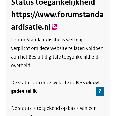
Status toegankelijkheid
https://www.forumstanda
ardisatie.nl
(externe
link)
Forum Standaardisatie
is wettelijk
verplicht om deze website te laten voldoen
aan het Besluit digitale toegankelijkheid
overheid.
De status van deze
website
is:
B -
voldoet
?
-
gedeeltelijk
Ga
naar
De status is toegekend op basis van een
de