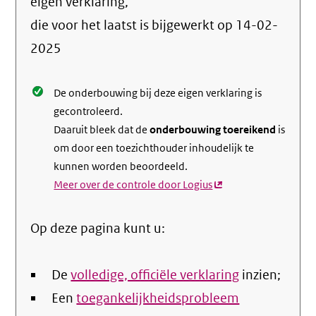
info
eigen verklaring,
over
die voor het laatst is bijgewerkt op
14-02-
de
2025
nale
De onderbouwing bij deze eigen verklaring is
gecontroleerd.
Daaruit bleek dat de
onderbouwing toereikend
is
om door een toezichthouder inhoudelijk te
kunnen worden beoordeeld.
Meer over de controle door Logius
(externe
link)
Op deze pagina kunt u:
De
volledige, officiële verklaring
inzien;
Een
toegankelijkheidsprobleem