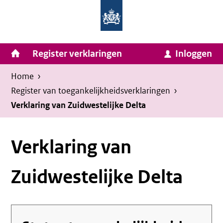
Homepage
Ga
van
naar
Ministerie
Invulassistent
inhoud
Hoofdnavigatie
Register verklaringen
Inloggen
van
Toegankelijkheidsverklaring
Toegankelijkheidsverklaring
Binnenlandse
Kruimelpad
U
Home
›
Zaken
bevindt
Register van toegankelijkheids­verklaringen
›
en
zich
Verklaring van Zuidwestelijke Delta
Koninkrijksrelaties
hier:
Verklaring van
Zuidwestelijke Delta