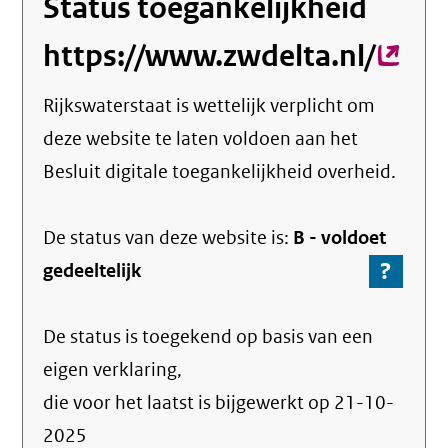
Status toegankelijkheid
https://www.zwdelta.nl/
(exte
link)
Rijkswaterstaat
is wettelijk verplicht om
deze website te laten voldoen aan het
Besluit digitale toegankelijkheid overheid.
De status van deze
website
is:
B -
voldoet
?
-
gedeeltelijk
Ga
naar
De status is toegekend op basis van een
de
info
eigen verklaring,
over
die voor het laatst is bijgewerkt op
21-10-
de
2025
nale