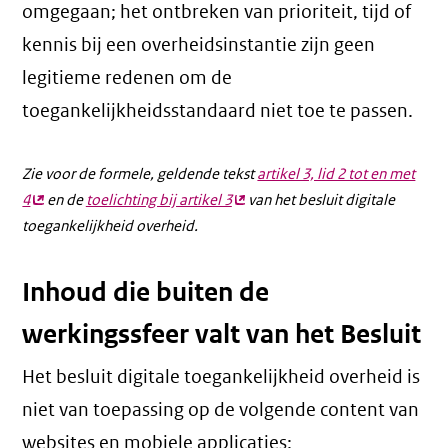
omgegaan; het ontbreken van prioriteit, tijd of
kennis bij een overheidsinstantie zijn geen
legitieme redenen om de
toegankelijkheidsstandaard niet toe te passen.
Zie voor de formele, geldende tekst
artikel 3, lid 2 tot en met
4
(externe
en de
toelichting bij artikel 3
(externe
van het besluit digitale
toegankelijkheid overheid.
link)
link)
Inhoud die buiten de
werkingssfeer valt van het Besluit
Het besluit digitale toegankelijkheid overheid is
niet van toepassing op de volgende content van
websites en mobiele applicaties: