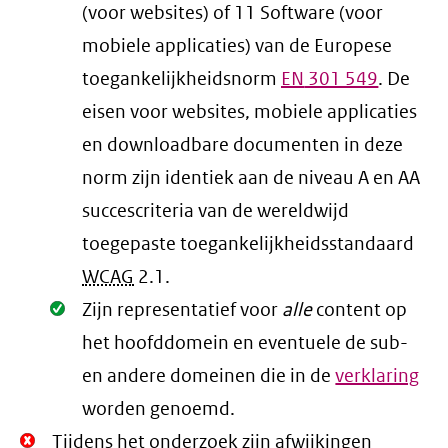
(voor websites) of 11 Software (voor
mobiele applicaties) van de Europese
toegankelijkheidsnorm
EN
301 549
. De
eisen voor websites, mobiele applicaties
en downloadbare documenten in deze
norm zijn identiek aan de niveau A en AA
succescriteria van de wereldwijd
toegepaste toegankelijkheidsstandaard
WCAG
2.1
.
Oké.
Zijn representatief voor
alle
content op
het hoofddomein en eventuele de sub-
en andere domeinen die in de
verklaring
worden genoemd.
Niet
Tijdens het onderzoek zijn afwijkingen