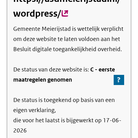
wordpress/
(externe
link)
Gemeente Meierijstad
is wettelijk verplicht
om deze website te laten voldoen aan het
Besluit digitale toegankelijkheid overheid.
De status van deze
website
is:
C -
eerste
?
-
maatregelen genomen
Ga
naar
De status is toegekend op basis van een
de
info
eigen verklaring,
over
die voor het laatst is bijgewerkt op
17-06-
de
2026
nale