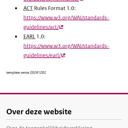
ACT
Rules Format 1.0:
link)
https://www.w3.org/WAI/standards-
guidelines/act/
(externe
EARL
1.0:
link)
https://www.w3.org/WAI/standards-
guidelines/earl/
(externe
link)
template versie
20241202
Over deze website