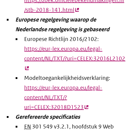
https://zoek.officielebekendmakingen.nl
/stb-2018-141.html
(externe
Europese regelgeving waarop de
link)
Nederlandse regelgeving is gebaseerd
Europese Richtlijn 2016/2102:
https://eur-lex.europa.eu/legal-
content/NL/TXT/?uri=CELEX:32016L2102
(e
lin
Modeltoegankelijkheidsverklaring:
https://eur-lex.europa.eu/legal-
content/NL/TXT/?
uri=CELEX:32018D1523
(externe
Gerefereerde specificaties
link)
EN
301 549 v3.2.1, hoofdstuk 9 Web