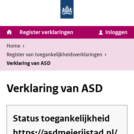
Homepage
Ga
van
naar
Ministerie
Invulassistent
inhoud
Hoofdnavigatie
Register verklaringen
Inloggen
van
Toegankelijkheidsverklaring
Toegankelijkheidsverklaring
Binnenlandse
Kruimelpad
U
Home
›
Zaken
bevindt
Register van toegankelijkheids­verklaringen
›
en
zich
Verklaring van ASD
Koninkrijksrelaties
hier:
Verklaring van ASD
Status toegankelijkheid
https://asdmeierijstad.nl/