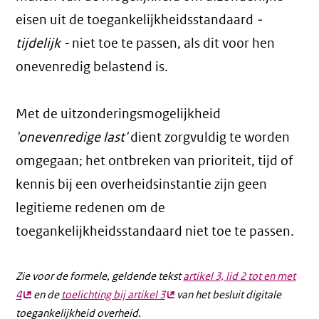
eisen uit de toegankelijkheidsstandaard
-
tijdelijk -
niet toe te passen, als dit voor hen
onevenredig belastend is.
Met de uitzonderingsmogelijkheid
'onevenredige last'
dient zorgvuldig te worden
omgegaan; het ontbreken van prioriteit, tijd of
kennis bij een overheidsinstantie zijn geen
legitieme redenen om de
toegankelijkheidsstandaard niet toe te passen.
Zie voor de formele, geldende tekst
artikel 3, lid 2 tot en met
4
(externe
en de
toelichting bij artikel 3
(externe
van het besluit digitale
toegankelijkheid overheid.
link)
link)