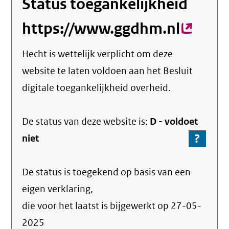
Status toegankelijkheid
https://www.ggdhm.nl
(exter
link)
Hecht
is wettelijk verplicht om deze
website te laten voldoen aan het Besluit
digitale toegankelijkheid overheid.
De status van deze
website
is:
D -
voldoet
?
-
niet
Ga
naar
De status is toegekend op basis van een
de
info
eigen verklaring,
over
die voor het laatst is bijgewerkt op
27-05-
de
2025
nale