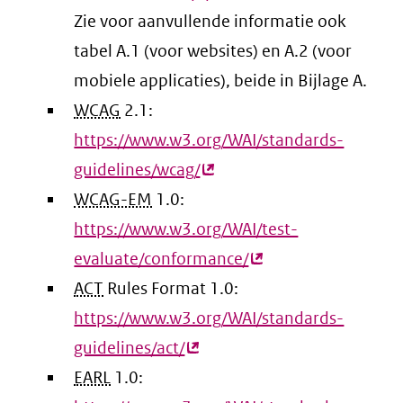
Zie voor aanvullende informatie ook
link)
tabel A.1 (voor websites) en A.2 (voor
mobiele applicaties), beide in Bijlage A.
WCAG
2.1:
https://www.w3.org/WAI/standards-
guidelines/wcag/
(externe
WCAG-EM
1.0:
link)
https://www.w3.org/WAI/test-
evaluate/conformance/
(externe
ACT
Rules Format 1.0:
link)
https://www.w3.org/WAI/standards-
guidelines/act/
(externe
EARL
1.0:
link)