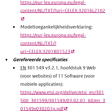
https://eur-lex.europa.eu/legal-
content/NL/TXT/?uri=CELEX:32016L2102
(e
lin
Modeltoegankelijkheidsverklaring:
https://eur-lex.europa.eu/legal-
content/NL/TXT/?
uri=CELEX:32018D1523
(externe
Gerefereerde specificaties
link)
EN
301 549 v3.2.1, hoofdstuk 9 Web
(voor websites) of 11 Software (voor
mobiele applicaties):
https://www.etsi.org/deliver/etsi_en/301
500_301599/301549/03.02.01_60/en_3
01549v030201p.pdf
(externe