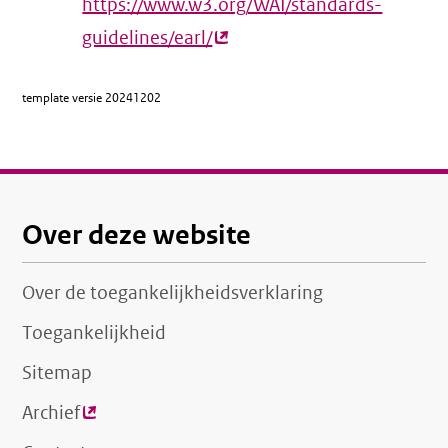
https://www.w3.org/WAI/standards-
guidelines/earl/
(externe
link)
template versie
20241202
Over deze website
Over de toegankelijkheidsverklaring
Toegankelijkheid
Sitemap
Archief
(externe
link)