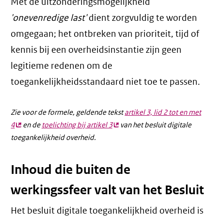
Met de uitzonderingsmogelijkheid
'onevenredige last'
dient zorgvuldig te worden
omgegaan; het ontbreken van prioriteit, tijd of
kennis bij een overheidsinstantie zijn geen
legitieme redenen om de
toegankelijkheidsstandaard niet toe te passen.
Zie voor de formele, geldende tekst
artikel 3, lid 2 tot en met
4
(externe
en de
toelichting bij artikel 3
(externe
van het besluit digitale
toegankelijkheid overheid.
link)
link)
Inhoud die buiten de
werkingssfeer valt van het Besluit
Het besluit digitale toegankelijkheid overheid is