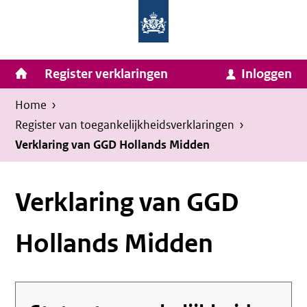
Homepage
Ga
van
naar
Ministerie
Invulassistent
inhoud
Hoofdnavigatie
Register verklaringen
Inloggen
van
Toegankelijkheidsverklaring
Toegankelijkheidsverklaring
Binnenlandse
Kruimelpad
U
Home
›
Zaken
bevindt
Register van toegankelijkheids­verklaringen
›
en
zich
Verklaring van GGD Hollands Midden
Koninkrijksrelaties
hier:
Verklaring van GGD
Hollands Midden