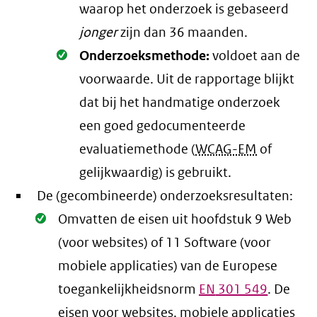
waarop het onderzoek is gebaseerd
jonger
zijn dan 36 maanden.
Oké.
Onderzoeksmethode:
voldoet aan de
voorwaarde
. Uit de rapportage blijkt
dat bij het handmatige onderzoek
een goed gedocumenteerde
evaluatiemethode (
WCAG-EM
of
gelijkwaardig) is gebruikt.
De (gecombineerde) onderzoeksresultaten:
Oké.
Omvatten de eisen uit hoofdstuk 9 Web
(voor websites) of 11 Software (voor
mobiele applicaties) van de Europese
toegankelijkheidsnorm
EN
301 549
. De
eisen voor websites, mobiele applicaties