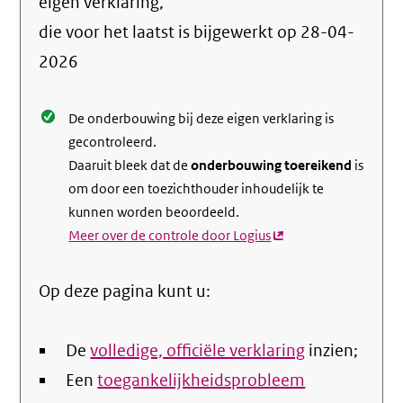
info
eigen verklaring,
over
die voor het laatst is bijgewerkt op
28-04-
de
2026
nale
De onderbouwing bij deze eigen verklaring is
gecontroleerd.
Daaruit bleek dat de
onderbouwing toereikend
is
om door een toezichthouder inhoudelijk te
kunnen worden beoordeeld.
Meer over de controle door Logius
(externe
link)
Op deze pagina kunt u:
De
volledige, officiële verklaring
inzien;
Een
toegankelijkheidsprobleem