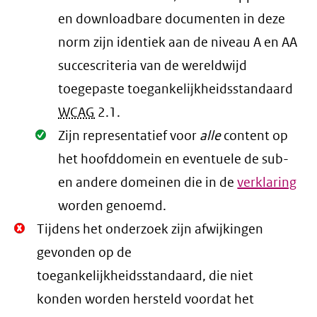
en downloadbare documenten in deze
norm zijn identiek aan de niveau A en AA
succescriteria van de wereldwijd
toegepaste toegankelijkheidsstandaard
WCAG
2.1
.
Oké.
Zijn representatief voor
alle
content op
het hoofddomein en eventuele de sub-
en andere domeinen die in de
verklaring
worden genoemd.
Niet
Tijdens het onderzoek zijn afwijkingen
Oké.
gevonden op de
toegankelijkheidsstandaard, die niet
konden worden hersteld voordat het