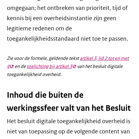
omgegaan; het ontbreken van prioriteit, tijd of
kennis bij een overheidsinstantie zijn geen
legitieme redenen om de
toegankelijkheidsstandaard niet toe te passen.
Zie voor de formele, geldende tekst
artikel 3, lid 2 tot en met
4
(externe
en de
toelichting bij artikel 3
(externe
van het besluit digitale
toegankelijkheid overheid.
link)
link)
Inhoud die buiten de
werkingssfeer valt van het Besluit
Het besluit digitale toegankelijkheid overheid is
niet van toepassing op de volgende content van