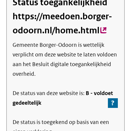
Status toegankelijkheid
https://meedoen.borger-
odoorn.nl/home.html
(extern
link)
Gemeente Borger-Odoorn
is wettelijk
verplicht om deze website te laten voldoen
aan het Besluit digitale toegankelijkheid
overheid.
De status van deze
website
is:
B -
voldoet
?
-
gedeeltelijk
Ga
naar
De status is toegekend op basis van een
de