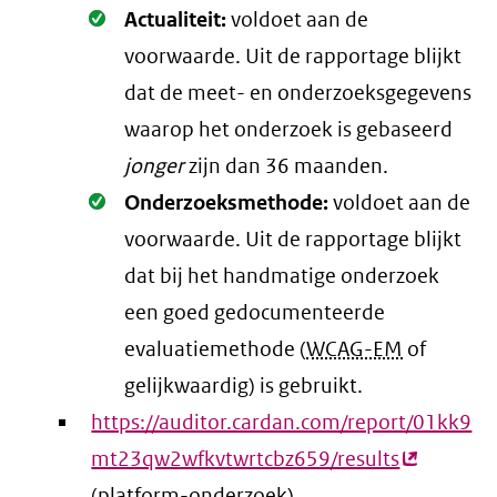
Oké.
Actualiteit:
voldoet aan de
voorwaarde
. Uit de rapportage blijkt
dat de meet- en onderzoeksgegevens
waarop het onderzoek is gebaseerd
jonger
zijn dan 36 maanden.
Oké.
Onderzoeksmethode:
voldoet aan de
voorwaarde
. Uit de rapportage blijkt
dat bij het handmatige onderzoek
een goed gedocumenteerde
evaluatiemethode (
WCAG-EM
of
gelijkwaardig) is gebruikt.
https://auditor.cardan.com/report/01kk9
mt23qw2wfkvtwrtcbz659/results
(externe
(platform-onderzoek)
link)