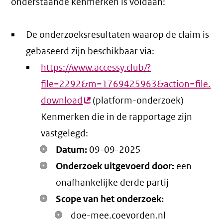
onderstaande kenmerken is voldaan:
De onderzoeksresultaten waarop de claim is
gebaseerd zijn beschikbaar via:
https://www.accessy.club/?
file=2292&m=1769425963&action=file.
download
(externe
(platform-onderzoek)
Kenmerken die in de rapportage zijn
link)
vastgelegd:
Datum:
09-09-2025
Onderzoek uitgevoerd door:
een
onafhankelijke derde partij
Scope van het onderzoek:
doe-mee.coevorden.nl