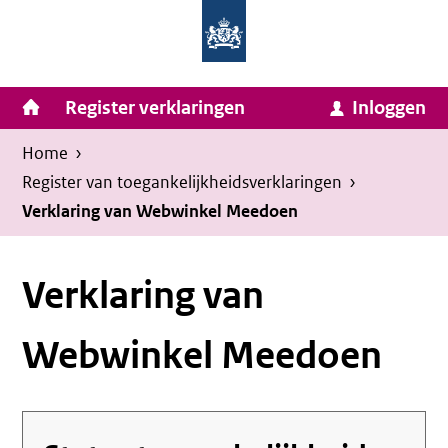
Homepage
Ga
van
naar
Ministerie
Invulassistent
inhoud
Hoofdnavigatie
Register verklaringen
Inloggen
van
Toegankelijkheidsverklaring
Toegankelijkheidsverklaring
Binnenlandse
Kruimelpad
U
Home
›
Zaken
bevindt
Register van toegankelijkheids­verklaringen
›
en
zich
Verklaring van Webwinkel Meedoen
Koninkrijksrelaties
hier:
Verklaring van
Webwinkel Meedoen