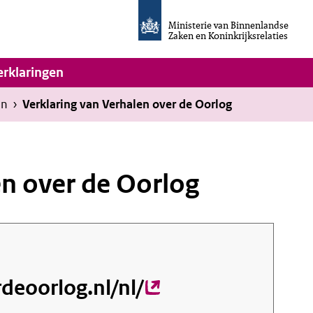
Homepage
van
Ministerie van Binnenlandse
Invulassistent
Zaken en Koninkrijksrelaties
Toegankelijkheidsverklaring
vigatie
erklaringen
en
›
Verklaring van Verhalen over de Oorlog
en over de Oorlog
deoorlog.nl/nl/
(externe