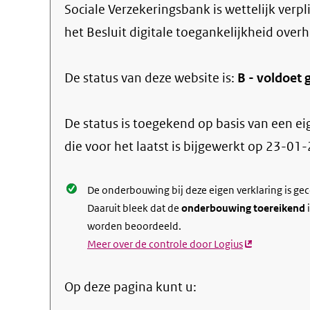
Sociale Verzekeringsbank
is wettelijk verp
het Besluit digitale toegankelijkheid overh
De status van deze
website
is:
B -
voldoet g
De status is toegekend op basis van een ei
die voor het laatst is bijgewerkt op
23-01-
De onderbouwing bij deze eigen verklaring is ge
Daaruit bleek dat de
onderbouwing toereikend
i
worden beoordeeld.
Meer over de controle door Logius
(externe
link)
Op deze pagina kunt u: