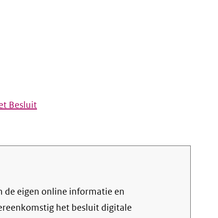
t Besluit
vereenkomstig het
besluit digitale