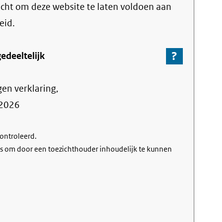
link)
licht om deze website te laten voldoen aan
eid.
?
-
edeeltelijk
Ga
naar
gen verklaring,
de
informa
2026
over
de
controleerd.
nalevin
s om door een toezichthouder inhoudelijk te kunnen