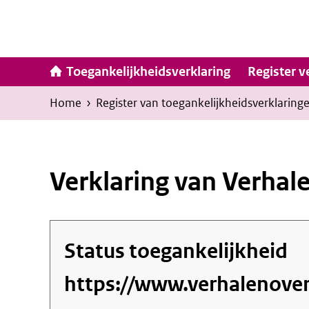
Ga
naar
inhoud
Hoofdna
Toegankelijkheidsverklaring
Register v
Kruimelpad
U
Home
›
Register van toegankelijkheids­verklaring
bevindt
zich
hier:
Verklaring van Verhal
Status toegankelijkheid
https://www.verhalenover