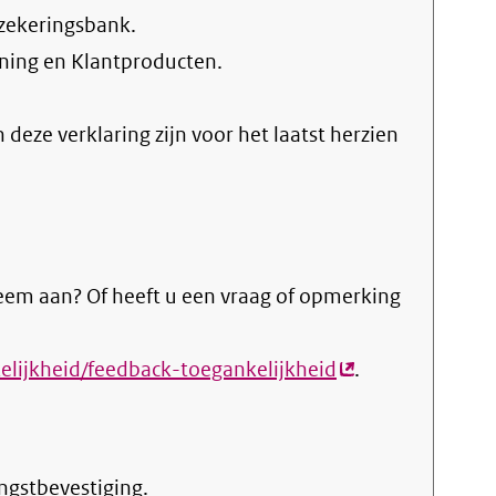
rzekeringsbank.
ening en Klantproducten
.
n deze verklaring zijn voor het laatst herzien
eem aan? Of heeft u een vraag of opmerking
kelijkheid/feedback-toegankelijkheid
(externe
.
link)
ngstbevestiging.