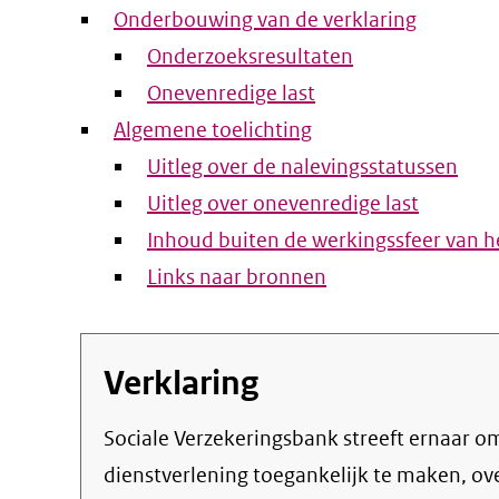
Onderbouwing van de verklaring
Onderzoeksresultaten
Onevenredige last
Algemene toelichting
Uitleg over de nalevingsstatussen
Uitleg over onevenredige last
Inhoud buiten de werkingssfeer van he
Links naar bronnen
Verklaring
Sociale Verzekeringsbank streeft ernaar om de eigen online informatie en
dienstverlening toegankelijk te maken, o