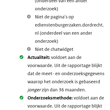
(onderdeel van een ander
onderzoek)
Niet de pagina's op
edienstenburgerzaken.dordrecht.
nl (onderdeel van een ander
onderzoek)
Niet de chatwidget
Oké.
Actualiteit:
voldoet aan de
voorwaarde
. Uit de rapportage blijkt
dat de meet- en onderzoeksgegevens
waarop het onderzoek is gebaseerd
jonger
zijn dan 36 maanden.
Oké.
Onderzoeksmethode:
voldoet aan de
voorwaarde
. Uit de rapportage blijkt