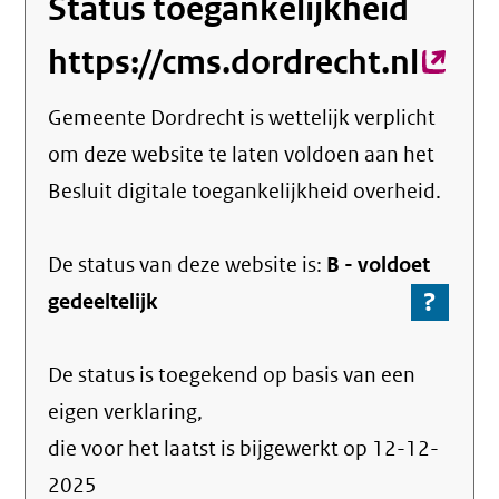
Status toegankelijkheid
https://cms.dordrecht.nl
(exte
link)
Gemeente Dordrecht
is wettelijk verplicht
om deze website te laten voldoen aan het
Besluit digitale toegankelijkheid overheid.
De status van deze
website
is:
B -
voldoet
?
-
gedeeltelijk
Ga
naar
De status is toegekend op basis van een
de
info
eigen verklaring,
over
die voor het laatst is bijgewerkt op
12-12-
de
2025
nale