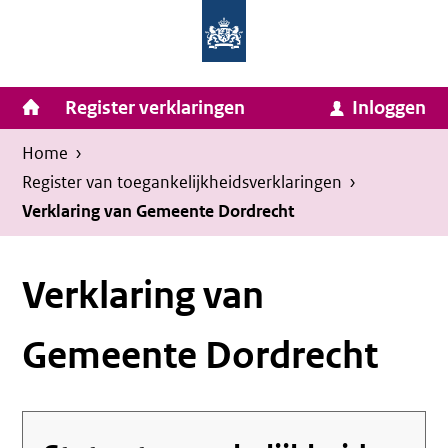
Homepage
Ga
van
naar
Ministerie
Invulassistent
inhoud
Hoofdnavigatie
Register verklaringen
Inloggen
van
Toegankelijkheidsverklaring
Toegankelijkheidsverklaring
Binnenlandse
Kruimelpad
U
Home
›
Zaken
bevindt
Register van toegankelijkheids­verklaringen
›
en
zich
Verklaring van Gemeente Dordrecht
Koninkrijksrelaties
hier:
Verklaring van
Gemeente Dordrecht