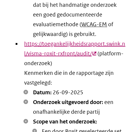
dat bij het handmatige onderzoek
een goed gedocumenteerde
evaluatiemethode (
WCAG-EM
of
gelijkwaardig) is gebruikt.
https://toegankelijkheidsrapport.swink.n
l/visma-roxit-rxfront/audit/
(externe
(platform-
onderzoek)
link)
Kenmerken die in de rapportage zijn
vastgelegd:
Datum:
26-09-2025
Onderzoek uitgevoerd door:
een
onafhankelijke derde partij
Scope van het onderzoek:
Een door Roxit geselecteerde set