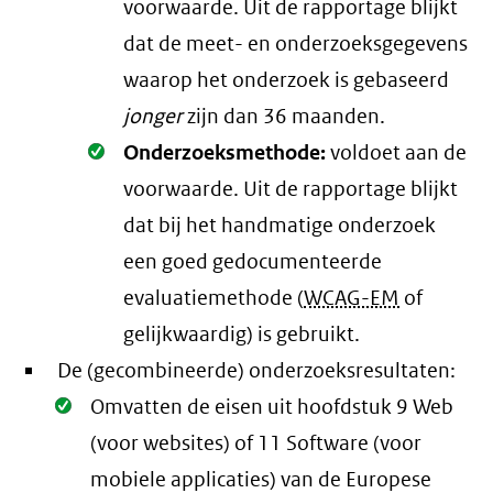
voorwaarde
. Uit de rapportage blijkt
dat de meet- en onderzoeksgegevens
waarop het onderzoek is gebaseerd
jonger
zijn dan 36 maanden.
Oké.
Onderzoeksmethode:
voldoet aan de
voorwaarde
. Uit de rapportage blijkt
dat bij het handmatige onderzoek
een goed gedocumenteerde
evaluatiemethode (
WCAG-EM
of
gelijkwaardig) is gebruikt.
De (gecombineerde) onderzoeksresultaten:
Oké.
Omvatten de eisen uit hoofdstuk 9 Web
(voor websites) of 11 Software (voor
mobiele applicaties) van de Europese