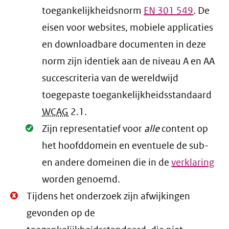
toegankelijkheidsnorm
EN
301 549
. De
eisen voor websites, mobiele applicaties
en downloadbare documenten in deze
norm zijn identiek aan de niveau A en AA
succescriteria van de wereldwijd
toegepaste toegankelijkheidsstandaard
WCAG
2.1
.
Oké.
Zijn representatief voor
alle
content op
het hoofddomein en eventuele de sub-
en andere domeinen die in de
verklaring
worden genoemd.
Niet
Tijdens het onderzoek zijn afwijkingen
Oké.
gevonden op de