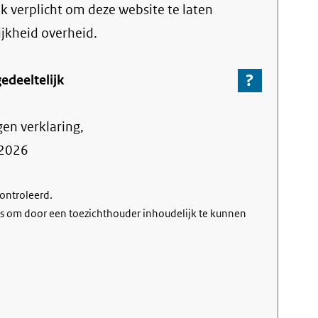
link)
jk verplicht om deze website te laten
ijkheid overheid.
?
-
edeeltelijk
Ga
naar
gen verklaring,
de
informa
2026
over
de
controleerd.
nalevin
s om door een toezichthouder inhoudelijk te kunnen