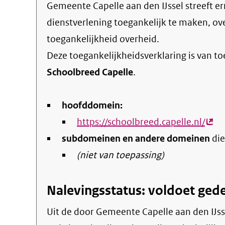
Gemeente Capelle aan den IJssel streeft ernaar om de eigen online informatie en
dienstverlening toegankelijk te maken, o
toegankelijkheid overheid
.
Deze toegankelijkheidsverklaring is van t
Schoolbreed Capelle
.
hoofddomein:
https://schoolbreed.capelle.nl/
(ext
subdomeinen en andere domeinen
link)
die
(niet van toepassing)
Nalevingsstatus: voldoet gede
Uit de door Gemeente Capelle aan den IJssel gepubliceerde informatie blijkt dat de