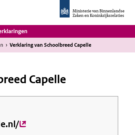
Homepage
van
Ministerie van Binnenlandse
Invulassistent
Zaken en Koninkrijksrelaties
Toegankelijkheidsverklaring
vigatie
erklaringen
en
›
Verklaring van Schoolbreed Capelle
breed Capelle
e.nl/
(externe