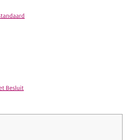
standaard
t Besluit