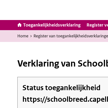
Ga
naar
inhoud
Hoofdna
Toegankelijkheidsverklaring
Register v
Kruimelpad
U
Home
›
Register van toegankelijkheids­verklaring
bevindt
zich
hier:
Verklaring van School
Status toegankelijkheid
https://schoolbreed.capell