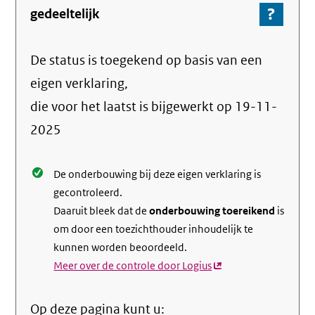
?
-
gedeeltelijk
Ga
naar
De status is toegekend op basis van een
de
info
eigen verklaring,
over
die voor het laatst is bijgewerkt op
19-11-
de
2025
nale
De onderbouwing bij deze eigen verklaring is
gecontroleerd.
Daaruit bleek dat de
onderbouwing toereikend
is
om door een toezichthouder inhoudelijk te
kunnen worden beoordeeld.
Meer over de controle door Logius
(externe
link)
Op deze pagina kunt u: