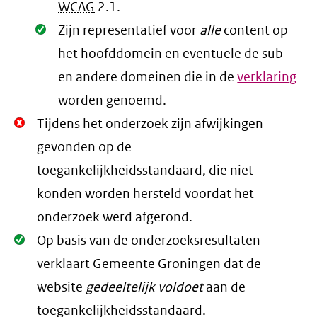
WCAG
2.1
.
Oké.
Zijn representatief voor
alle
content op
het hoofddomein en eventuele de sub-
en andere domeinen die in de
verklaring
worden genoemd.
Niet
Tijdens het onderzoek zijn afwijkingen
Oké.
gevonden op de
toegankelijkheidsstandaard, die niet
konden worden hersteld voordat het
onderzoek werd afgerond.
Oké.
Op basis van de onderzoeksresultaten
verklaart Gemeente Groningen dat de
website
gedeeltelijk voldoet
aan de
toegankelijkheidsstandaard.