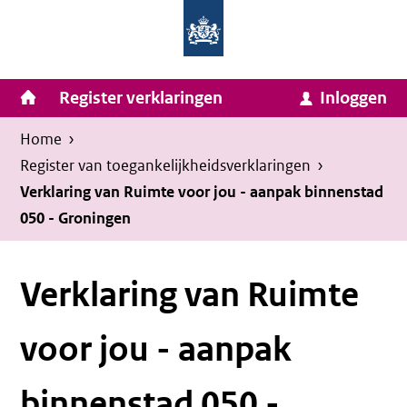
Homepage
Ga
van
naar
Ministerie
Invulassistent
inhoud
Hoofdnavigatie
Register verklaringen
Inloggen
van
Toegankelijkheidsverklaring
Toegankelijkheidsverklaring
Binnenlandse
Kruimelpad
U
Home
›
Zaken
bevindt
Register van toegankelijkheids­verklaringen
›
en
zich
Verklaring van Ruimte voor jou - aanpak binnenstad
Koninkrijksrelaties
050 - Groningen
hier:
Verklaring van Ruimte
voor jou - aanpak
binnenstad 050 -