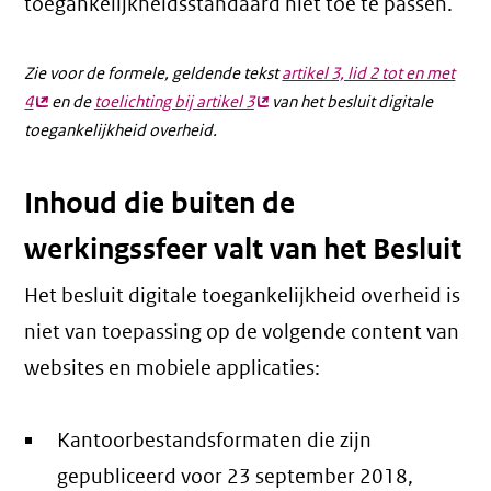
toegankelijkheidsstandaard niet toe te passen.
Zie voor de formele, geldende tekst
artikel 3, lid 2 tot en met
4
(externe
en de
toelichting bij artikel 3
(externe
van het besluit digitale
toegankelijkheid overheid.
link)
link)
Inhoud die buiten de
werkingssfeer valt van het Besluit
Het besluit digitale toegankelijkheid overheid is
niet van toepassing op de volgende content van
websites en mobiele applicaties:
Kantoorbestandsformaten die zijn
gepubliceerd voor 23 september 2018,