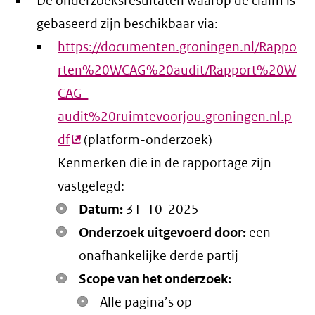
De onderzoeksresultaten waarop de claim is
gebaseerd zijn beschikbaar via:
https://documenten.groningen.nl/Rappo
rten%20WCAG%20audit/Rapport%20W
CAG-
audit%20ruimtevoorjou.groningen.nl.p
df
(externe
(platform-onderzoek)
Kenmerken die in de rapportage zijn
link)
vastgelegd:
Datum:
31-10-2025
Onderzoek uitgevoerd door:
een
onafhankelijke derde partij
Scope van het onderzoek:
Alle pagina’s op