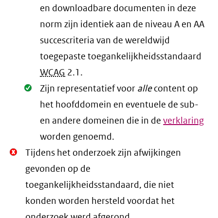
en downloadbare documenten in deze
norm zijn identiek aan de niveau A en AA
succescriteria van de wereldwijd
toegepaste toegankelijkheidsstandaard
WCAG
2.1
.
Oké.
Zijn representatief voor
alle
content op
het hoofddomein en eventuele de sub-
en andere domeinen die in de
verklaring
worden genoemd.
Niet
Tijdens het onderzoek zijn afwijkingen
Oké.
gevonden op de
toegankelijkheidsstandaard, die niet
konden worden hersteld voordat het
onderzoek werd afgerond.