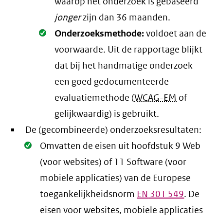
waarop het onderzoek is gebaseerd
jonger
zijn dan 36 maanden.
Oké.
Onderzoeksmethode:
voldoet aan de
voorwaarde
. Uit de rapportage blijkt
dat bij het handmatige onderzoek
een goed gedocumenteerde
evaluatiemethode (
WCAG-EM
of
gelijkwaardig) is gebruikt.
De (gecombineerde) onderzoeksresultaten:
Oké.
Omvatten de eisen uit hoofdstuk 9 Web
(voor websites) of 11 Software (voor
mobiele applicaties) van de Europese
toegankelijkheidsnorm
EN
301 549
. De
eisen voor websites, mobiele applicaties