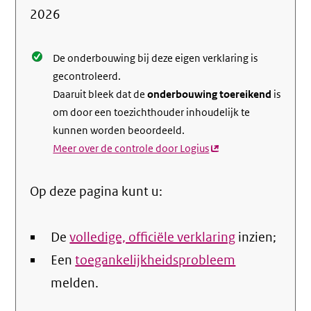
de
2026
nale
De onderbouwing bij deze eigen verklaring is
gecontroleerd.
Daaruit bleek dat de
onderbouwing toereikend
is
om door een toezichthouder inhoudelijk te
kunnen worden beoordeeld.
Meer over de controle door Logius
(externe
link)
Op deze pagina kunt u:
De
volledige, officiële verklaring
inzien;
Een
toegankelijkheidsprobleem
melden.