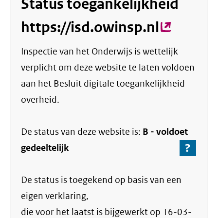
Status toegankelijkheid
https://isd.owinsp.nl
(externe
link)
Inspectie van het Onderwijs
is wettelijk
verplicht om deze website te laten voldoen
aan het Besluit digitale toegankelijkheid
overheid.
De status van deze
website
is:
B -
voldoet
?
-
gedeeltelijk
Ga
naar
De status is toegekend op basis van een
de
info
eigen verklaring,
over
die voor het laatst is bijgewerkt op
16-03-