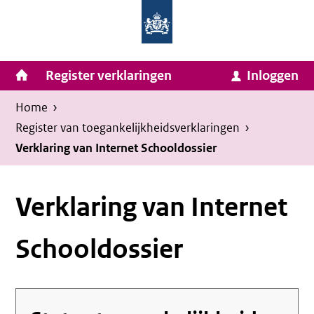
Homepage
Ga
van
naar
Ministerie
Invulassistent
inhoud
Hoofdnavigatie
Register verklaringen
Inloggen
van
Toegankelijkheidsverklaring
Toegankelijkheidsverklaring
Binnenlandse
Kruimelpad
U
Home
›
Zaken
bevindt
Register van toegankelijkheids­verklaringen
›
en
zich
Verklaring van Internet Schooldossier
Koninkrijksrelaties
hier:
Verklaring van Internet
Schooldossier