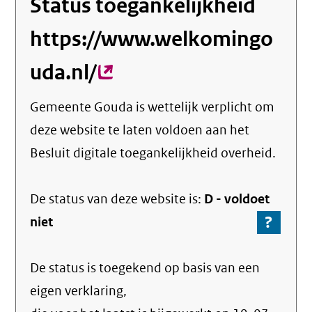
Status toegankelijkheid
https://www.welkomingo
uda.nl/
(externe
link)
Gemeente Gouda
is wettelijk verplicht om
deze website te laten voldoen aan het
Besluit digitale toegankelijkheid overheid.
De status van deze
website
is:
D -
voldoet
?
-
niet
Ga
naar
De status is toegekend op basis van een
de
info
eigen verklaring,
over