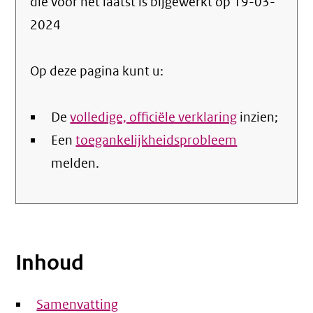
die voor het laatst is bijgewerkt op
19-03-
de
2024
nale
Op deze pagina kunt u:
De
volledige, officiële verklaring
inzien;
Een
toegankelijkheidsprobleem
melden.
Inhoud
Samenvatting