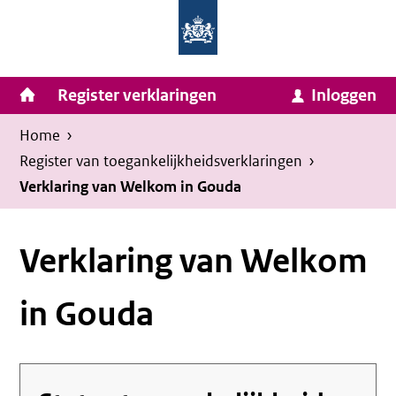
Homepage
Ga
van
naar
Ministerie
Invulassistent
inhoud
Hoofdnavigatie
Register verklaringen
Inloggen
van
Toegankelijkheidsverklaring
Toegankelijkheidsverklaring
Binnenlandse
Kruimelpad
U
Home
›
Zaken
bevindt
Register van toegankelijkheids­verklaringen
›
en
zich
Verklaring van Welkom in Gouda
Koninkrijksrelaties
hier:
Verklaring van Welkom
in Gouda