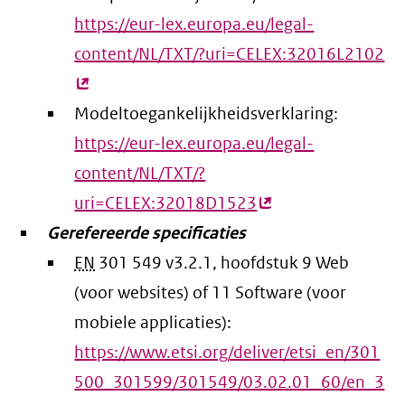
https://eur-lex.europa.eu/legal-
content/NL/TXT/?uri=CELEX:32016L2102
(e
lin
Modeltoegankelijkheidsverklaring:
https://eur-lex.europa.eu/legal-
content/NL/TXT/?
uri=CELEX:32018D1523
(externe
Gerefereerde specificaties
link)
EN
301 549 v3.2.1, hoofdstuk 9 Web
(voor websites) of 11 Software (voor
mobiele applicaties):
https://www.etsi.org/deliver/etsi_en/301
500_301599/301549/03.02.01_60/en_3