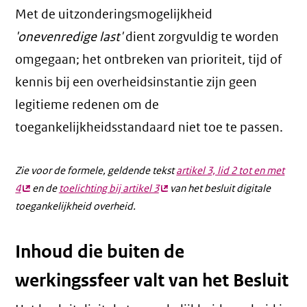
Met de uitzonderingsmogelijkheid
'onevenredige last'
dient zorgvuldig te worden
omgegaan; het ontbreken van prioriteit, tijd of
kennis bij een overheidsinstantie zijn geen
legitieme redenen om de
toegankelijkheidsstandaard niet toe te passen.
Zie voor de formele, geldende tekst
artikel 3, lid 2 tot en met
4
(externe
en de
toelichting bij artikel 3
(externe
van het besluit digitale
toegankelijkheid overheid.
link)
link)
Inhoud die buiten de
werkingssfeer valt van het Besluit