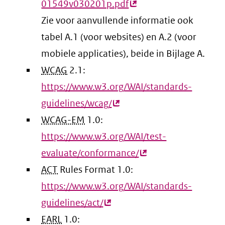
01549v030201p.pdf
(externe
Zie voor aanvullende informatie ook
link)
tabel A.1 (voor websites) en A.2 (voor
mobiele applicaties), beide in Bijlage A.
WCAG
2.1:
https://www.w3.org/WAI/standards-
guidelines/wcag/
(externe
WCAG-EM
1.0:
link)
https://www.w3.org/WAI/test-
evaluate/conformance/
(externe
ACT
Rules Format 1.0:
link)
https://www.w3.org/WAI/standards-
guidelines/act/
(externe
EARL
1.0:
link)