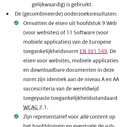
gelijkwaardig) is gebruikt.
De (gecombineerde) onderzoeksresultaten:
Oké.
Omvatten de eisen uit hoofdstuk 9 Web
(voor websites) of 11 Software (voor
mobiele applicaties) van de Europese
toegankelijkheidsnorm
EN
301 549
. De
eisen voor websites, mobiele applicaties
en downloadbare documenten in deze
norm zijn identiek aan de niveau A en AA
succescriteria van de wereldwijd
toegepaste toegankelijkheidsstandaard
WCAG
2.1
.
Oké.
Zijn representatief voor
alle
content op
het hoofddomein en eventuele de sub-