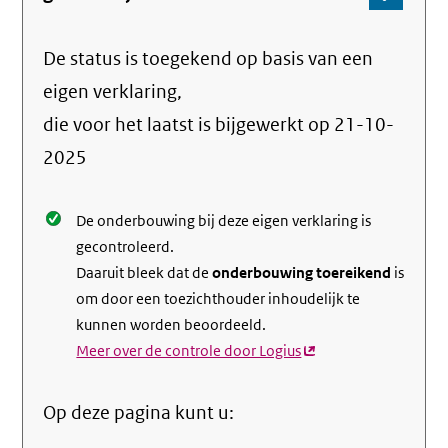
Ga
naar
De status is toegekend op basis van een
de
info
eigen verklaring,
over
die voor het laatst is bijgewerkt op
21-10-
de
2025
nale
De onderbouwing bij deze eigen verklaring is
gecontroleerd.
Daaruit bleek dat de
onderbouwing toereikend
is
om door een toezichthouder inhoudelijk te
kunnen worden beoordeeld.
Meer over de controle door Logius
(externe
link)
Op deze pagina kunt u: