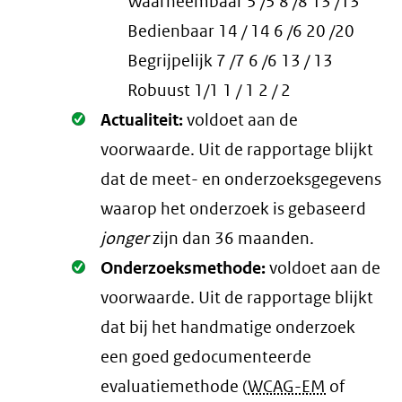
Waarneembaar 5 /5 8 /8 13 /13
Bedienbaar 14 / 14 6 /6 20 /20
Begrijpelijk 7 /7 6 /6 13 / 13
Robuust 1/1 1 / 1 2 / 2
Oké.
Actualiteit:
voldoet aan de
voorwaarde
. Uit de rapportage blijkt
dat de meet- en onderzoeksgegevens
waarop het onderzoek is gebaseerd
jonger
zijn dan 36 maanden.
Oké.
Onderzoeksmethode:
voldoet aan de
voorwaarde
. Uit de rapportage blijkt
dat bij het handmatige onderzoek
een goed gedocumenteerde
evaluatiemethode (
WCAG-EM
of