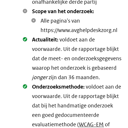
onafhankelijke derde partij
Scope van het onderzoek:
Alle pagina's van
https://www.avghelpdeskzorg.nl
Oké.
Actualiteit:
voldoet aan de
voorwaarde
. Uit de rapportage blijkt
dat de meet- en onderzoeksgegevens
waarop het onderzoek is gebaseerd
jonger
zijn dan 36 maanden.
Oké.
Onderzoeksmethode:
voldoet aan de
voorwaarde
. Uit de rapportage blijkt
dat bij het handmatige onderzoek
een goed gedocumenteerde
evaluatiemethode (
WCAG-EM
of