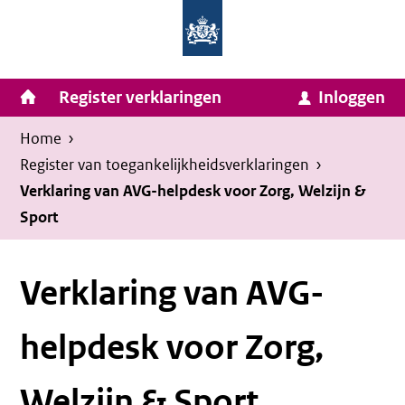
Homepage
Ga
van
naar
Ministerie
Invulassistent
inhoud
Hoofdnavigatie
Register verklaringen
Inloggen
van
Toegankelijkheidsverklaring
Toegankelijkheidsverklaring
Binnenlandse
Kruimelpad
U
Home
›
Zaken
bevindt
Register van toegankelijkheids­verklaringen
›
en
zich
Verklaring van AVG-helpdesk voor Zorg, Welzijn &
Koninkrijksrelaties
Sport
hier:
Verklaring van AVG-
helpdesk voor Zorg,
Welzijn & Sport