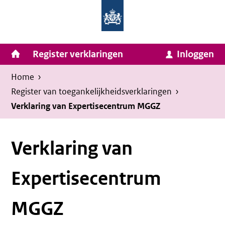
Homepage
Ga
van
naar
Ministerie
Invulassistent
inhoud
Hoofdnavigatie
Register verklaringen
Inloggen
van
Toegankelijkheidsverklaring
Toegankelijkheidsverklaring
Binnenlandse
Kruimelpad
U
Home
›
Zaken
bevindt
Register van toegankelijkheids­verklaringen
›
en
zich
Verklaring van Expertisecentrum MGGZ
Koninkrijksrelaties
hier:
Verklaring van
Expertisecentrum
MGGZ