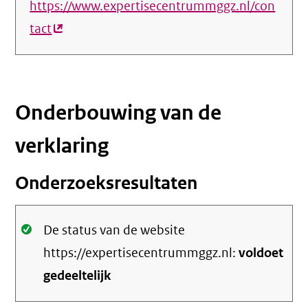
https://www.expertisecentrummggz.nl/con
tact
(externe
link)
Onderbouwing van de
verklaring
Onderzoeksresultaten
Oké.
De status van de website
https://expertisecentrummggz.nl:
voldoet
gedeeltelijk