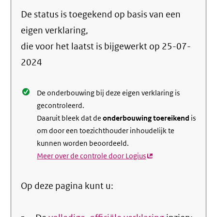
naar
De status is toegekend op basis van een
de
info
eigen verklaring,
over
die voor het laatst is bijgewerkt op
25-07-
de
2024
nale
De onderbouwing bij deze eigen verklaring is
gecontroleerd.
Daaruit bleek dat de
onderbouwing toereikend
is
om door een toezichthouder inhoudelijk te
kunnen worden beoordeeld.
Meer over de controle door Logius
(externe
link)
Op deze pagina kunt u: