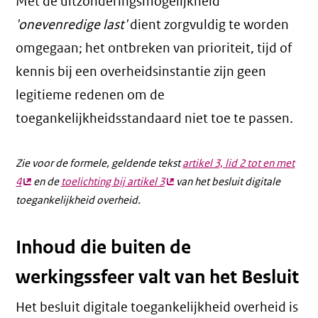
Met de uitzonderingsmogelijkheid
'onevenredige last'
dient zorgvuldig te worden
omgegaan; het ontbreken van prioriteit, tijd of
kennis bij een overheidsinstantie zijn geen
legitieme redenen om de
toegankelijkheidsstandaard niet toe te passen.
Zie voor de formele, geldende tekst
artikel 3, lid 2 tot en met
4
(externe
en de
toelichting bij artikel 3
(externe
van het besluit digitale
toegankelijkheid overheid.
link)
link)
Inhoud die buiten de
werkingssfeer valt van het Besluit
Het besluit digitale toegankelijkheid overheid is