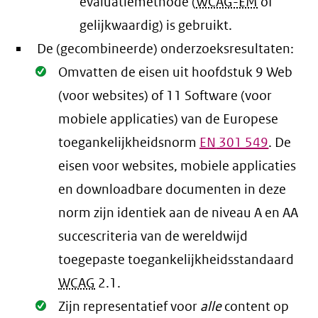
evaluatiemethode (
WCAG-EM
of
gelijkwaardig) is gebruikt.
De (gecombineerde) onderzoeksresultaten:
Oké.
Omvatten de eisen uit hoofdstuk 9 Web
(voor websites) of 11 Software (voor
mobiele applicaties) van de Europese
toegankelijkheidsnorm
EN
301 549
. De
eisen voor websites, mobiele applicaties
en downloadbare documenten in deze
norm zijn identiek aan de niveau A en AA
succescriteria van de wereldwijd
toegepaste toegankelijkheidsstandaard
WCAG
2.1
.
Oké.
Zijn representatief voor
alle
content op