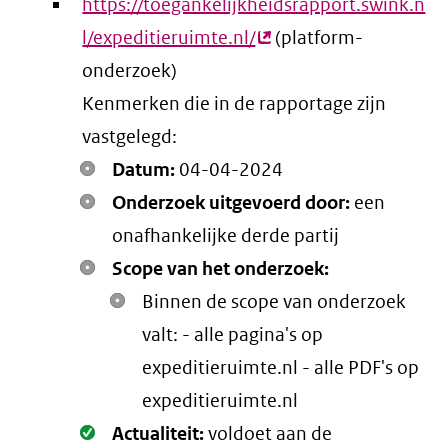
https://toegankelijkheidsrapport.swink.n
l/expeditieruimte.nl/
(externe
(platform-
onderzoek)
link)
Kenmerken die in de rapportage zijn
vastgelegd:
Datum:
04-04-2024
Onderzoek uitgevoerd door:
een
onafhankelijke derde partij
Scope van het onderzoek:
Binnen de scope van onderzoek
valt: - alle pagina's op
expeditieruimte.nl - alle PDF's op
expeditieruimte.nl
Oké.
Actualiteit:
voldoet aan de