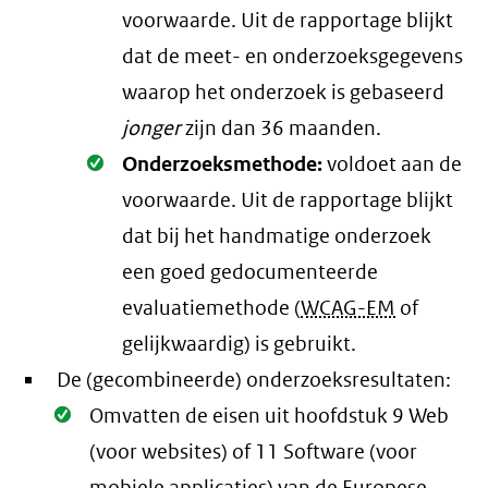
voorwaarde
. Uit de rapportage blijkt
dat de meet- en onderzoeksgegevens
waarop het onderzoek is gebaseerd
jonger
zijn dan 36 maanden.
Oké.
Onderzoeksmethode:
voldoet aan de
voorwaarde
. Uit de rapportage blijkt
dat bij het handmatige onderzoek
een goed gedocumenteerde
evaluatiemethode (
WCAG-EM
of
gelijkwaardig) is gebruikt.
De (gecombineerde) onderzoeksresultaten:
Oké.
Omvatten de eisen uit hoofdstuk 9 Web
(voor websites) of 11 Software (voor