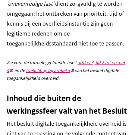
'onevenredige last'
dient zorgvuldig te worden
omgegaan; het ontbreken van prioriteit, tijd of
kennis bij een overheidsinstantie zijn geen
legitieme redenen om de
toegankelijkheidsstandaard niet toe te passen.
Zie voor de formele, geldende tekst
artikel 3, lid 2 tot en met
4
(externe
en de
toelichting bij artikel 3
(externe
van het besluit digitale
toegankelijkheid overheid.
link)
link)
Inhoud die buiten de
werkingssfeer valt van het Besluit
Het besluit digitale toegankelijkheid overheid is
niet van toepassing op de volgende content van