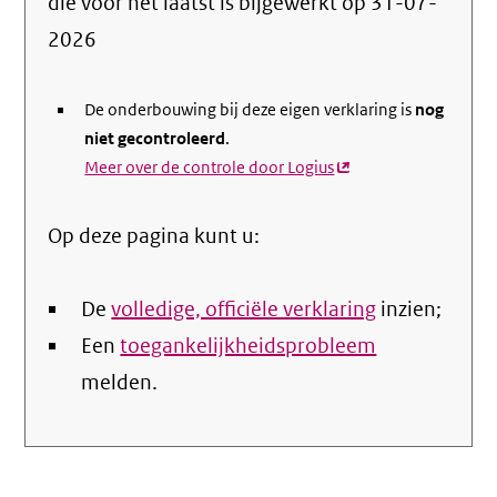
die voor het laatst is bijgewerkt op
31-07-
de
2026
nale
De onderbouwing bij deze eigen verklaring is
nog
niet gecontroleerd
.
Meer over de controle door Logius
(externe
link)
Op deze pagina kunt u:
De
volledige, officiële verklaring
inzien;
Een
toegankelijkheidsprobleem
melden.