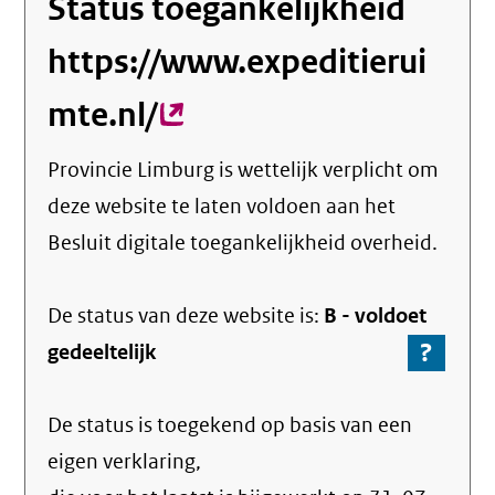
Status toegankelijkheid
https://www.expeditierui
mte.nl/
(externe
link)
Provincie Limburg
is wettelijk verplicht om
deze website te laten voldoen aan het
Besluit digitale toegankelijkheid overheid.
De status van deze
website
is:
B -
voldoet
?
-
gedeeltelijk
Ga
naar
De status is toegekend op basis van een
de
info
eigen verklaring,
over