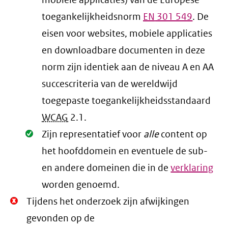
mobiele applicaties) van de Europese
toegankelijkheidsnorm
EN
301 549
. De
eisen voor websites, mobiele applicaties
en downloadbare documenten in deze
norm zijn identiek aan de niveau A en AA
succescriteria van de wereldwijd
toegepaste toegankelijkheidsstandaard
WCAG
2.1
.
Oké.
Zijn representatief voor
alle
content op
het hoofddomein en eventuele de sub-
en andere domeinen die in de
verklaring
worden genoemd.
Niet
Tijdens het onderzoek zijn afwijkingen
Oké.
gevonden op de