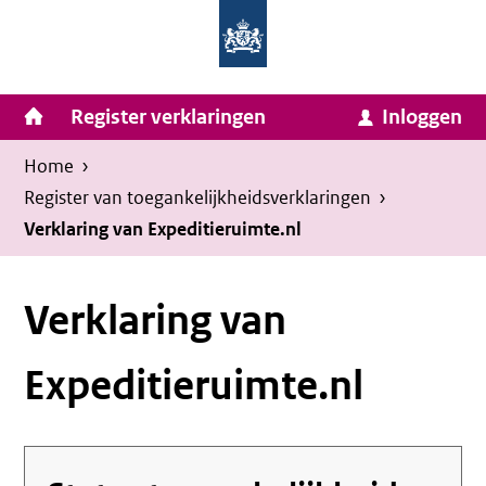
Homepage
Ga
van
naar
Ministerie
Invulassistent
inhoud
Hoofdnavigatie
Register verklaringen
Inloggen
van
Toegankelijkheidsverklaring
Toegankelijkheidsverklaring
Binnenlandse
Kruimelpad
U
Home
›
Zaken
bevindt
Register van toegankelijkheids­verklaringen
›
en
zich
Verklaring van Expeditieruimte.nl
Koninkrijksrelaties
hier:
Verklaring van
Expeditieruimte.nl