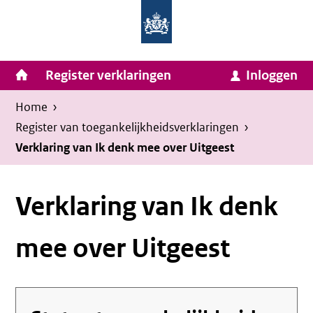
Homepage
Ga
van
naar
Ministerie
Invulassistent
inhoud
Hoofdnavigatie
Register verklaringen
Inloggen
van
Toegankelijkheidsverklaring
Toegankelijkheidsverklaring
Binnenlandse
Kruimelpad
U
Home
›
Zaken
bevindt
Register van toegankelijkheids­verklaringen
›
en
zich
Verklaring van Ik denk mee over Uitgeest
Koninkrijksrelaties
hier:
Verklaring van Ik denk
mee over Uitgeest