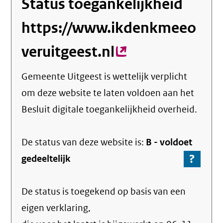
Status toegankelijkheid
https://www.ikdenkmeeo
veruitgeest.nl
(externe
link)
Gemeente Uitgeest
is wettelijk verplicht
om deze website te laten voldoen aan het
Besluit digitale toegankelijkheid overheid.
De status van deze
website
is:
B -
voldoet
?
-
gedeeltelijk
Ga
naar
De status is toegekend op basis van een
de
info
eigen verklaring,
over