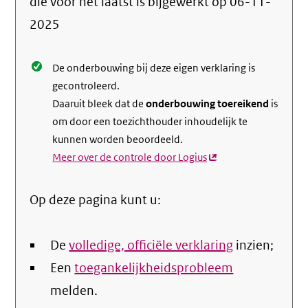
die voor het laatst is bijgewerkt op
06-11-
de
2025
nale
De onderbouwing bij deze eigen verklaring is
gecontroleerd.
Daaruit bleek dat de
onderbouwing toereikend
is
om door een toezichthouder inhoudelijk te
kunnen worden beoordeeld.
Meer over de controle door Logius
(externe
link)
Op deze pagina kunt u:
De
volledige, officiële verklaring
inzien;
Een
toegankelijkheidsprobleem
melden.