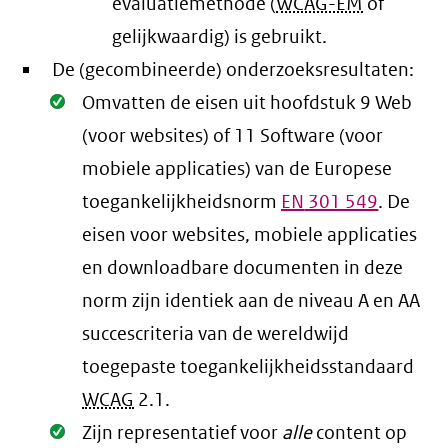
evaluatiemethode (
WCAG-EM
of
gelijkwaardig) is gebruikt.
De (gecombineerde) onderzoeksresultaten:
Oké.
Omvatten de eisen uit hoofdstuk 9 Web
(voor websites) of 11 Software (voor
mobiele applicaties) van de Europese
toegankelijkheidsnorm
EN
301 549
. De
eisen voor websites, mobiele applicaties
en downloadbare documenten in deze
norm zijn identiek aan de niveau A en AA
succescriteria van de wereldwijd
toegepaste toegankelijkheidsstandaard
WCAG
2.1
.
Oké.
Zijn representatief voor
alle
content op