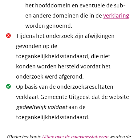
het hoofddomein en eventuele de sub-
en andere domeinen die in de
verklaring
worden genoemd.
Niet
Tijdens het onderzoek zijn afwijkingen
Oké.
gevonden op de
toegankelijkheidsstandaard, die niet
konden worden hersteld voordat het
onderzoek werd afgerond.
Oké.
Op basis van de onderzoeksresultaten
verklaart Gemeente Uitgeest dat de website
gedeeltelijk voldoet
aan de
toegankelijkheidsstandaard.
(Onder het kopje
Uitleg over de nalevingsstatussen
worden de