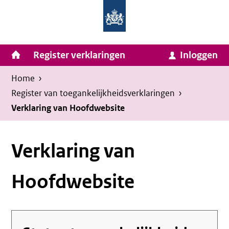
Homepage
Ga
van
naar
Ministerie
Invulassistent
inhoud
Hoofdnavigatie
Register verklaringen
Inloggen
van
Toegankelijkheidsverklaring
Toegankelijkheidsverklaring
Binnenlandse
Kruimelpad
U
Home
›
Zaken
bevindt
Register van toegankelijkheids­verklaringen
›
en
zich
Verklaring van Hoofdwebsite
Koninkrijksrelaties
hier:
Verklaring van
Hoofdwebsite