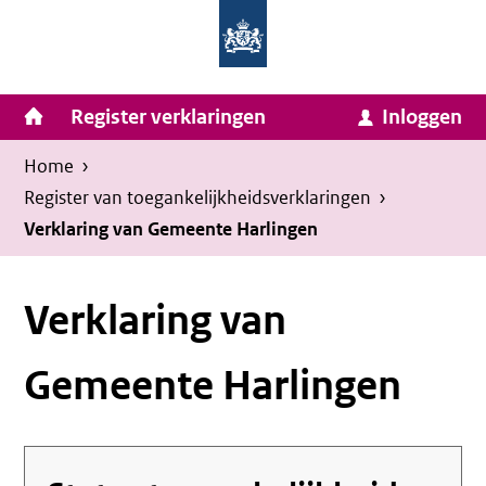
Homepage
Ga
van
naar
Ministerie
Invulassistent
inhoud
Hoofdnavigatie
Register verklaringen
Inloggen
van
Toegankelijkheidsverklaring
Toegankelijkheidsverklaring
Binnenlandse
Kruimelpad
U
Home
›
Zaken
bevindt
Register van toegankelijkheids­verklaringen
›
en
zich
Verklaring van Gemeente Harlingen
Koninkrijksrelaties
hier:
Verklaring van
Gemeente Harlingen