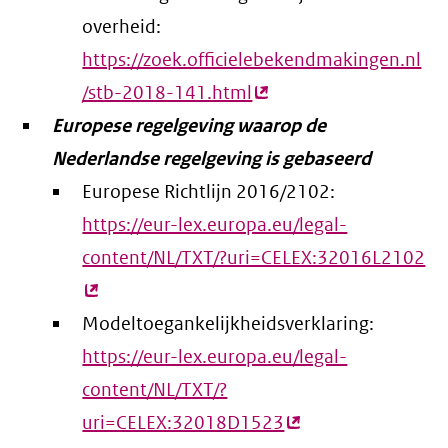
overheid:
https://zoek.officielebekendmakingen.nl
/stb-2018-141.html
(externe
Europese regelgeving waarop de
link)
Nederlandse regelgeving is gebaseerd
Europese Richtlijn 2016/2102:
https://eur-lex.europa.eu/legal-
content/NL/TXT/?uri=CELEX:32016L2102
(e
lin
Modeltoegankelijkheidsverklaring:
https://eur-lex.europa.eu/legal-
content/NL/TXT/?
uri=CELEX:32018D1523
(externe