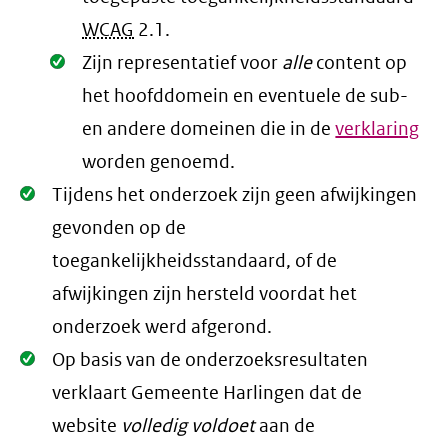
WCAG
2.1
.
Oké.
Zijn representatief voor
alle
content op
het hoofddomein en eventuele de sub-
en andere domeinen die in de
verklaring
worden genoemd.
Oké.
Tijdens het onderzoek zijn geen afwijkingen
gevonden op de
toegankelijkheidsstandaard, of de
afwijkingen zijn hersteld voordat het
onderzoek werd afgerond.
Oké.
Op basis van de onderzoeksresultaten
verklaart Gemeente Harlingen dat de
website
volledig voldoet
aan de