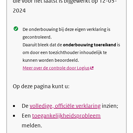
die voor het laatst is bijgewerkt op
12-03-
de
2024
nale
De onderbouwing bij deze eigen verklaring is
gecontroleerd.
Daaruit bleek dat de
onderbouwing toereikend
is
om door een toezichthouder inhoudelijk te
kunnen worden beoordeeld.
Meer over de controle door Logius
(externe
link)
Op deze pagina kunt u:
De
volledige, officiële verklaring
inzien;
Een
toegankelijkheidsprobleem
melden.