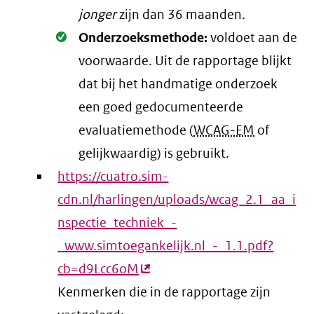
jonger
zijn dan 36 maanden.
Oké.
Onderzoeksmethode:
voldoet aan de
voorwaarde
. Uit de rapportage blijkt
dat bij het handmatige onderzoek
een goed gedocumenteerde
evaluatiemethode (
WCAG-EM
of
gelijkwaardig) is gebruikt.
https://cuatro.sim-
cdn.nl/harlingen/uploads/wcag_2.1_aa_i
nspectie_techniek_-
_www.simtoegankelijk.nl_-_1.1.pdf?
cb=d9Lcc6oM
(externe
Kenmerken die in de rapportage zijn
link)