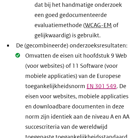
dat bij het handmatige onderzoek
een goed gedocumenteerde
evaluatiemethode (
WCAG-EM
of
gelijkwaardig) is gebruikt.
De (gecombineerde) onderzoeksresultaten:
Oké.
Omvatten de eisen uit hoofdstuk 9 Web
(voor websites) of 11 Software (voor
mobiele applicaties) van de Europese
toegankelijkheidsnorm
EN
301 549
. De
eisen voor websites, mobiele applicaties
en downloadbare documenten in deze
norm zijn identiek aan de niveau A en AA
succescriteria van de wereldwijd
toegepaste toegankelijkheidsstandaard