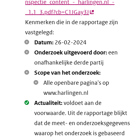
nspectie_content_-_harlingen.nl_-
_1.1_3.pdf?cb=C1JGay3J
(externe
Kenmerken die in de rapportage zijn
link)
vastgelegd:
Datum:
26-02-2024
Onderzoek uitgevoerd door:
een
onafhankelijke derde partij
Scope van het onderzoek:
Alle openbare pagina's op
www.harlingen.nl
Oké.
Actualiteit:
voldoet aan de
voorwaarde
. Uit de rapportage blijkt
dat de meet- en onderzoeksgegevens
waarop het onderzoek is gebaseerd