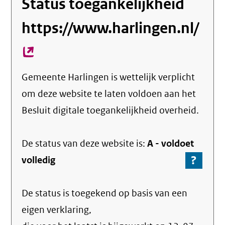
Status toegankelijkheid
https://www.harlingen.nl/
(ex
link
Gemeente Harlingen
is wettelijk verplicht
om deze website te laten voldoen aan het
Besluit digitale toegankelijkheid overheid.
De status van deze
website
is:
A -
voldoet
?
-
volledig
Ga
naar
De status is toegekend op basis van een
de
info
eigen verklaring,
over