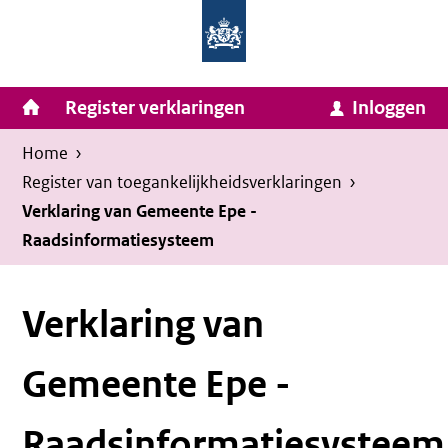
Homepage
Ga
van
naar
Ministerie
Invulassistent
inhoud
Hoofdnavigatie
Register verklaringen
Inloggen
van
Toegankelijkheidsverklaring
Toegankelijkheidsverklaring
Binnenlandse
Kruimelpad
U
Home
›
Zaken
bevindt
Register van toegankelijkheids­verklaringen
›
en
zich
Verklaring van Gemeente Epe -
Koninkrijksrelaties
Raadsinformatiesysteem
hier:
Verklaring van
Gemeente Epe -
Raadsinformatiesysteem