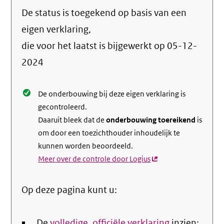
naar
De status is toegekend op basis van een
de
info
eigen verklaring,
over
die voor het laatst is bijgewerkt op
05-12-
de
2024
nale
De onderbouwing bij deze eigen verklaring is
gecontroleerd.
Daaruit bleek dat de
onderbouwing toereikend
is
om door een toezichthouder inhoudelijk te
kunnen worden beoordeeld.
Meer over de controle door Logius
(externe
link)
Op deze pagina kunt u:
De
volledige, officiële verklaring
inzien;