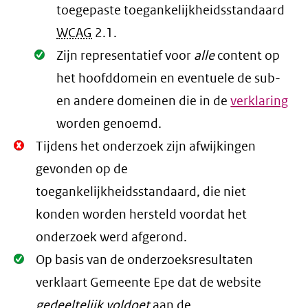
toegepaste toegankelijkheidsstandaard
WCAG
2.1
.
Oké.
Zijn representatief voor
alle
content op
het hoofddomein en eventuele de sub-
en andere domeinen die in de
verklaring
worden genoemd.
Niet
Tijdens het onderzoek zijn afwijkingen
Oké.
gevonden op de
toegankelijkheidsstandaard, die niet
konden worden hersteld voordat het
onderzoek werd afgerond.
Oké.
Op basis van de onderzoeksresultaten
verklaart Gemeente Epe dat de website
gedeeltelijk voldoet
aan de