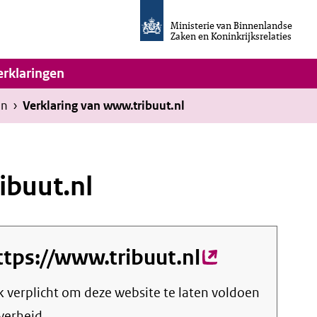
Homepage
van
Ministerie van Binnenlandse
Invulassistent
Zaken en Koninkrijksrelaties
Toegankelijkheidsverklaring
vigatie
erklaringen
en
›
Verklaring van www.tribuut.nl
ibuut.nl
ttps://www.tribuut.nl
(externe
link)
jk verplicht om deze website te laten voldoen
verheid.