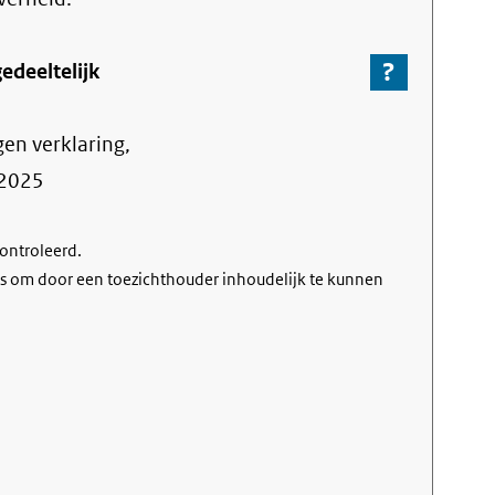
?
-
edeeltelijk
Ga
naar
gen verklaring,
de
informa
2025
over
de
controleerd.
nalevin
s om door een toezichthouder inhoudelijk te kunnen