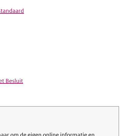
standaard
t Besluit