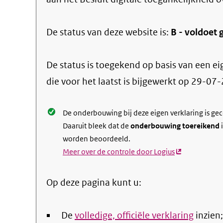
De status van deze
website
is:
B -
voldoet g
De status is toegekend op basis van een ei
die voor het laatst is bijgewerkt op
29-07-
De onderbouwing bij deze eigen verklaring is ge
Daaruit bleek dat de
onderbouwing toereikend
i
worden beoordeeld.
Meer over de controle door Logius
(externe
link)
Op deze pagina kunt u:
De
volledige, officiële verklaring
inzien;