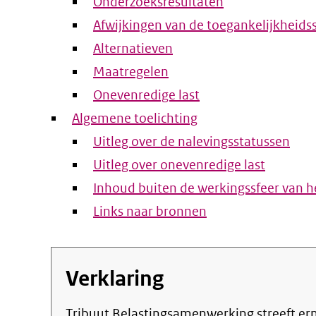
Onderzoeksresultaten
Afwijkingen van de toegankelijkheids
Alternatieven
Maatregelen
Onevenredige last
Algemene toelichting
Uitleg over de nalevingsstatussen
Uitleg over onevenredige last
Inhoud buiten de werkingssfeer van he
Links naar bronnen
Verklaring
Tribuut Belastingsamenwerking streeft ernaar om de eigen online informatie en