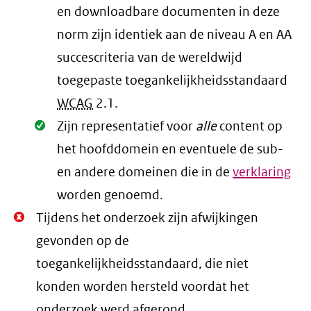
en downloadbare documenten in deze
norm zijn identiek aan de niveau A en AA
succescriteria van de wereldwijd
toegepaste toegankelijkheidsstandaard
WCAG
2.1
.
Oké.
Zijn representatief voor
alle
content op
het hoofddomein en eventuele de sub-
en andere domeinen die in de
verklaring
worden genoemd.
Niet
Tijdens het onderzoek zijn afwijkingen
Oké.
gevonden op de
toegankelijkheidsstandaard, die niet
konden worden hersteld voordat het
onderzoek werd afgerond.