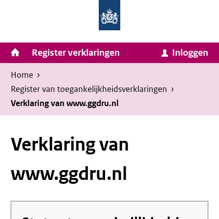
Homepage
Ga
van
naar
Ministerie
Invulassistent
inhoud
Hoofdnavigatie
Register verklaringen
Inloggen
van
Toegankelijkheidsverklaring
Toegankelijkheidsverklaring
Binnenlandse
Kruimelpad
U
Home
›
Zaken
bevindt
Register van toegankelijkheids­verklaringen
›
en
zich
Verklaring van www.ggdru.nl
Koninkrijksrelaties
hier:
Verklaring van
www.ggdru.nl