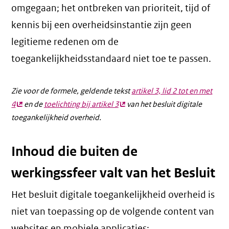
omgegaan; het ontbreken van prioriteit, tijd of
kennis bij een overheidsinstantie zijn geen
legitieme redenen om de
toegankelijkheidsstandaard niet toe te passen.
Zie voor de formele, geldende tekst
artikel 3, lid 2 tot en met
4
(externe
en de
toelichting bij artikel 3
(externe
van het besluit digitale
toegankelijkheid overheid.
link)
link)
Inhoud die buiten de
werkingssfeer valt van het Besluit
Het besluit digitale toegankelijkheid overheid is
niet van toepassing op de volgende content van
websites en mobiele applicaties: