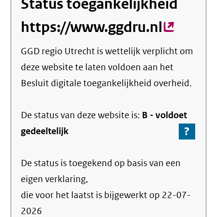
Status toegankelijkheid
https://www.ggdru.nl
(extern
link)
GGD regio Utrecht
is wettelijk verplicht om
deze website te laten voldoen aan het
Besluit digitale toegankelijkheid overheid.
De status van deze
website
is:
B -
voldoet
?
-
gedeeltelijk
Ga
naar
De status is toegekend op basis van een
de
info
eigen verklaring,
over
die voor het laatst is bijgewerkt op
22-07-
de
2026
nale