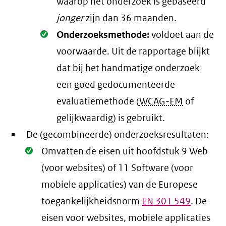
waarop het onderzoek is gebaseerd
jonger
zijn dan 36 maanden.
Oké.
Onderzoeksmethode:
voldoet aan de
voorwaarde
. Uit de rapportage blijkt
dat bij het handmatige onderzoek
een goed gedocumenteerde
evaluatiemethode (
WCAG-EM
of
gelijkwaardig) is gebruikt.
De (gecombineerde) onderzoeksresultaten:
Oké.
Omvatten de eisen uit hoofdstuk 9 Web
(voor websites) of 11 Software (voor
mobiele applicaties) van de Europese
toegankelijkheidsnorm
EN
301 549
. De
eisen voor websites, mobiele applicaties