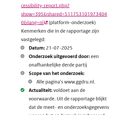
cessibility-report.php?
show=395&shared=511753101973404
0&lang=nl
(externe
(platform-onderzoek)
Kenmerken die in de rapportage zijn
link)
vastgelegd:
Datum:
21-07-2025
Onderzoek uitgevoerd door:
een
onafhankelijke derde partij
Scope van het onderzoek:
Alle pagina's www.ggdru.nl.
Oké.
Actualiteit:
voldoet aan de
voorwaarde
. Uit de rapportage blijkt
dat de meet- en onderzoeksgegevens