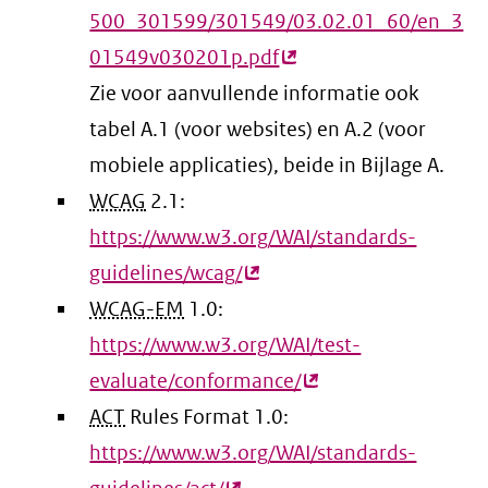
500_301599/301549/03.02.01_60/en_3
01549v030201p.pdf
(externe
Zie voor aanvullende informatie ook
link)
tabel A.1 (voor websites) en A.2 (voor
mobiele applicaties), beide in Bijlage A.
WCAG
2.1:
https://www.w3.org/WAI/standards-
guidelines/wcag/
(externe
WCAG-EM
1.0:
link)
https://www.w3.org/WAI/test-
evaluate/conformance/
(externe
ACT
Rules Format 1.0:
link)
https://www.w3.org/WAI/standards-