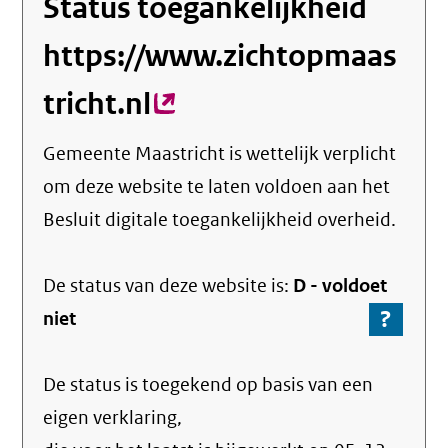
Status toegankelijkheid
https://www.zichtopmaas
tricht.nl
(externe
link)
Gemeente Maastricht
is wettelijk verplicht
om deze website te laten voldoen aan het
Besluit digitale toegankelijkheid overheid.
De status van deze
website
is:
D -
voldoet
?
-
niet
Ga
naar
De status is toegekend op basis van een
de
info
eigen verklaring,
over