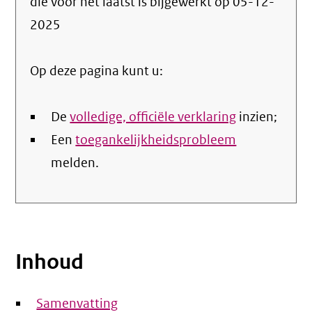
die voor het laatst is bijgewerkt op
05-12-
de
2025
nale
Op deze pagina kunt u:
De
volledige, officiële verklaring
inzien;
Een
toegankelijkheidsprobleem
melden.
Inhoud
Samenvatting