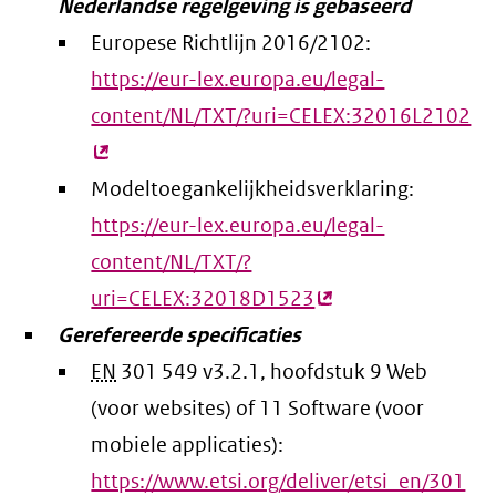
Nederlandse regelgeving is gebaseerd
Europese Richtlijn 2016/2102:
https://eur-lex.europa.eu/legal-
content/NL/TXT/?uri=CELEX:32016L2102
(e
lin
Modeltoegankelijkheidsverklaring:
https://eur-lex.europa.eu/legal-
content/NL/TXT/?
uri=CELEX:32018D1523
(externe
Gerefereerde specificaties
link)
EN
301 549 v3.2.1, hoofdstuk 9 Web
(voor websites) of 11 Software (voor
mobiele applicaties):
https://www.etsi.org/deliver/etsi_en/301