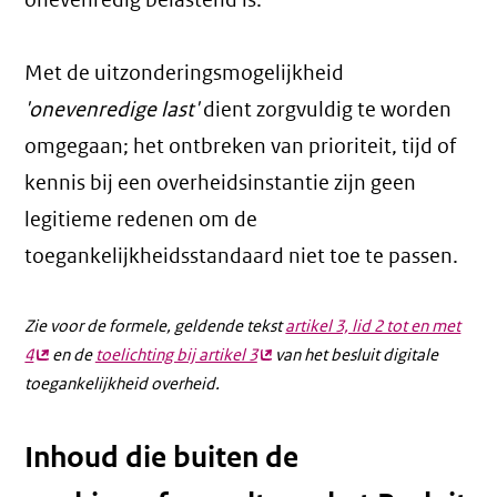
onevenredig belastend is.
Met de uitzonderingsmogelijkheid
'onevenredige last'
dient zorgvuldig te worden
omgegaan; het ontbreken van prioriteit, tijd of
kennis bij een overheidsinstantie zijn geen
legitieme redenen om de
toegankelijkheidsstandaard niet toe te passen.
Zie voor de formele, geldende tekst
artikel 3, lid 2 tot en met
4
(externe
en de
toelichting bij artikel 3
(externe
van het besluit digitale
toegankelijkheid overheid.
link)
link)
Inhoud die buiten de