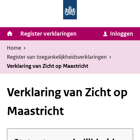
Homepage
Ga
van
naar
Ministerie
Invulassistent
inhoud
Hoofdnavigatie
Register verklaringen
Inloggen
van
Toegankelijkheidsverklaring
Toegankelijkheidsverklaring
Binnenlandse
Kruimelpad
U
Home
›
Zaken
bevindt
Register van toegankelijkheids­verklaringen
›
en
zich
Verklaring van Zicht op Maastricht
Koninkrijksrelaties
hier:
Verklaring van Zicht op
Maastricht