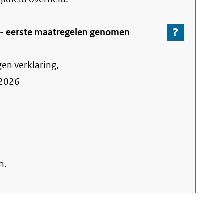
?
-
 -
eerste maatregelen genomen
Ga
naar
gen verklaring,
de
informa
2026
over
de
nalevin
n.