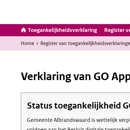
Ga
naar
inhoud
Hoofdna
Toegankelijkheidsverklaring
Register v
Kruimelpad
U
Home
›
Register van toegankelijkheids­verklaring
bevindt
zich
hier:
Verklaring van GO Ap
Status toegankelijkheid
G
Gemeente Albrandswaard
is wettelijk ver
voldoen aan het Besluit digitale toegankel