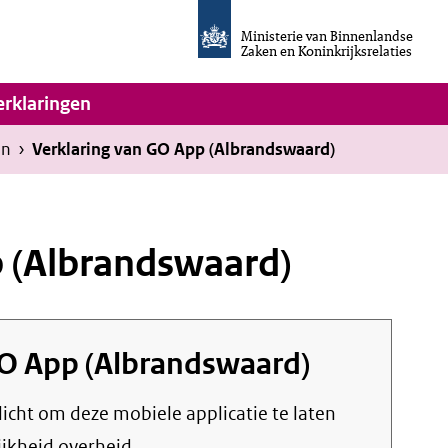
Homepage
van
Ministerie van Binnenlandse
Invulassistent
Zaken en Koninkrijksrelaties
Toegankelijkheidsverklaring
vigatie
erklaringen
en
›
Verklaring van GO App (Albrandswaard)
p (Albrandswaard)
O App (Albrandswaard)
plicht om deze mobiele applicatie te laten
ijkheid overheid.