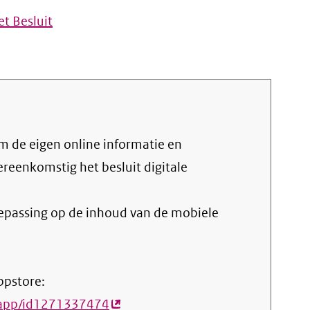
t Besluit
vereenkomstig het
besluit digitale
oepassing op de inhoud van de mobiele
ppstore:
o-app/id1271337474
(externe