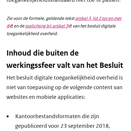
toegankelijkheidsstandaard niet toe te passen.
Zie voor de formele, geldende tekst
artikel 3, lid 2 tot en met
4
(externe
en de
toelichting bij artikel 3
(externe
van het besluit digitale
toegankelijkheid overheid.
link)
link)
Inhoud die buiten de
werkingssfeer valt van het Besluit
Het besluit digitale toegankelijkheid overheid is
niet van toepassing op de volgende content van
websites en mobiele applicaties:
Kantoorbestandsformaten die zijn
gepubliceerd voor 23 september 2018,