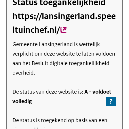
Status toegankelijkheid
https://lansingerland.spee
ltuinchef.nl/
(externe
link)
Gemeente Lansingerland
is wettelijk
verplicht om deze website te laten voldoen
aan het Besluit digitale toegankelijkheid
overheid.
De status van deze
website
is:
A -
voldoet
?
-
volledig
Ga
naar
De status is toegekend op basis van een
de