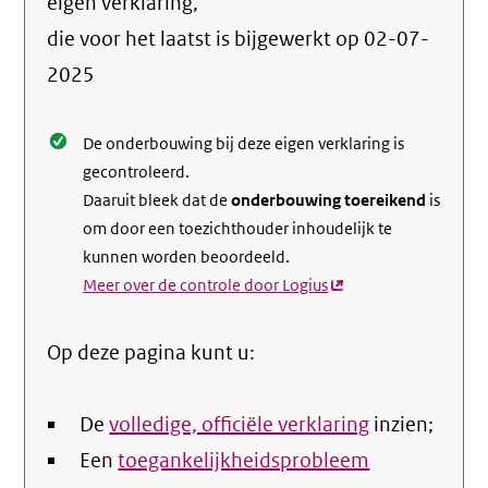
info
eigen verklaring,
over
die voor het laatst is bijgewerkt op
02-07-
de
2025
nale
De onderbouwing bij deze eigen verklaring is
gecontroleerd.
Daaruit bleek dat de
onderbouwing toereikend
is
om door een toezichthouder inhoudelijk te
kunnen worden beoordeeld.
Meer over de controle door Logius
(externe
link)
Op deze pagina kunt u:
De
volledige, officiële verklaring
inzien;
Een
toegankelijkheidsprobleem