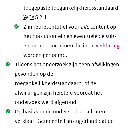
toegepaste toegankelijkheidsstandaard
WCAG
2.1
.
Oké.
Zijn representatief voor
alle
content op
het hoofddomein en eventuele de sub-
en andere domeinen die in de
verklaring
worden genoemd.
Oké.
Tijdens het onderzoek zijn geen afwijkingen
gevonden op de
toegankelijkheidsstandaard, of de
afwijkingen zijn hersteld voordat het
onderzoek werd afgerond.
Oké.
Op basis van de onderzoeksresultaten
verklaart Gemeente Lansingerland dat de