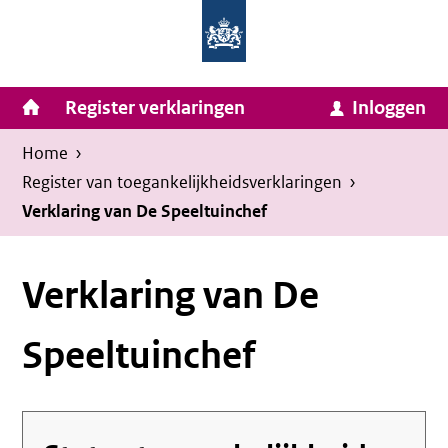
Homepage
Ga
van
naar
Ministerie
Invulassistent
inhoud
Hoofdnavigatie
Register verklaringen
Inloggen
van
Toegankelijkheidsverklaring
Toegankelijkheidsverklaring
Binnenlandse
Kruimelpad
U
Home
›
Zaken
bevindt
Register van toegankelijkheids­verklaringen
›
en
zich
Verklaring van De Speeltuinchef
Koninkrijksrelaties
hier:
Verklaring van De
Speeltuinchef