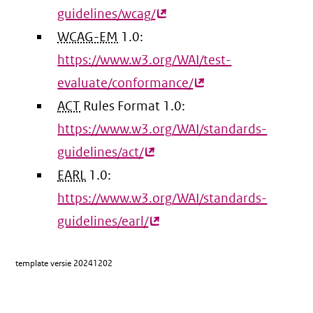
guidelines/wcag/
(externe
WCAG-EM
1.0:
link)
https://www.w3.org/WAI/test-
evaluate/conformance/
(externe
ACT
Rules Format 1.0:
link)
https://www.w3.org/WAI/standards-
guidelines/act/
(externe
EARL
1.0:
link)
https://www.w3.org/WAI/standards-
guidelines/earl/
(externe
link)
template versie
20241202