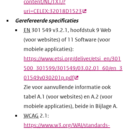
content/NL/TXT/?
uri=CELEX:32018D1523
(externe
Gerefereerde specificaties
link)
EN
301 549 v3.2.1, hoofdstuk 9 Web
(voor websites) of 11 Software (voor
mobiele applicaties):
https://www.etsi.org/deliver/etsi_en/301
500_301599/301549/03.02.01_60/en_3
01549v030201p.pdf
(externe
Zie voor aanvullende informatie ook
link)
tabel A.1 (voor websites) en A.2 (voor
mobiele applicaties), beide in Bijlage A.
WCAG
2.1:
https://www.w3.org/WAI/standards-