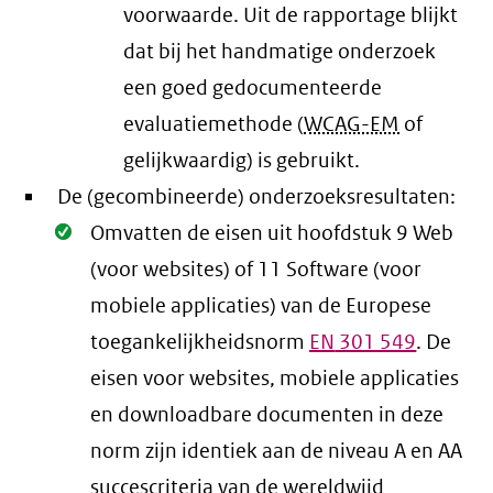
voorwaarde
. Uit de rapportage blijkt
dat bij het handmatige onderzoek
een goed gedocumenteerde
evaluatiemethode (
WCAG-EM
of
gelijkwaardig) is gebruikt.
De (gecombineerde) onderzoeksresultaten:
Oké.
Omvatten de eisen uit hoofdstuk 9 Web
(voor websites) of 11 Software (voor
mobiele applicaties) van de Europese
toegankelijkheidsnorm
EN
301 549
. De
eisen voor websites, mobiele applicaties
en downloadbare documenten in deze
norm zijn identiek aan de niveau A en AA
succescriteria van de wereldwijd