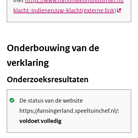
met
https://www.nationaleombudsman.nl/
klacht-indienen/uw-klacht(externe link)
(externe
link)
Onderbouwing van de
verklaring
Onderzoeksresultaten
Oké.
De status van de website
https://lansingerland.speeltuinchef.nl/:
voldoet volledig