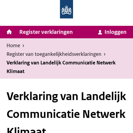
Homepage
Ga
van
naar
Ministerie
Invulassistent
inhoud
Hoofdnavigatie
Register verklaringen
Inloggen
van
Toegankelijkheidsverklaring
Toegankelijkheidsverklaring
Binnenlandse
Kruimelpad
U
Home
›
Zaken
bevindt
Register van toegankelijkheids­verklaringen
›
en
zich
Verklaring van Landelijk Communicatie Netwerk
Koninkrijksrelaties
Klimaat
hier:
Verklaring van Landelijk
Communicatie Netwerk
Klimaat