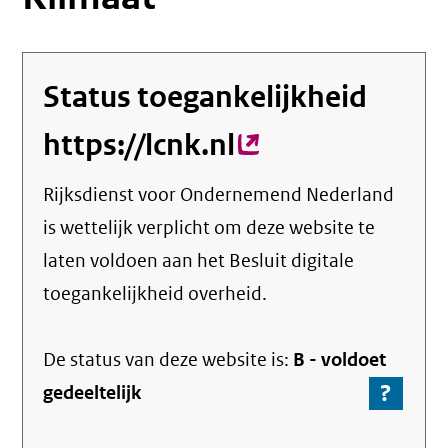
Status toegankelijkheid
https://lcnk.nl
(externe
link)
Rijksdienst voor Ondernemend Nederland
is wettelijk verplicht om deze website te
laten voldoen aan het Besluit digitale
toegankelijkheid overheid.
De status van deze
website
is:
B -
voldoet
?
-
gedeeltelijk
Ga
naar