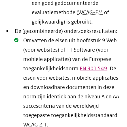
een goed gedocumenteerde
evaluatiemethode (
WCAG-EM
of
gelijkwaardig) is gebruikt.
De (gecombineerde) onderzoeksresultaten:
Oké.
Omvatten de eisen uit hoofdstuk 9 Web
(voor websites) of 11 Software (voor
mobiele applicaties) van de Europese
toegankelijkheidsnorm
EN
301 549
. De
eisen voor websites, mobiele applicaties
en downloadbare documenten in deze
norm zijn identiek aan de niveau A en AA
succescriteria van de wereldwijd
toegepaste toegankelijkheidsstandaard
WCAG
2.1
.