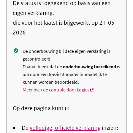
De status is toegekend op basis van een
de
info
eigen verklaring,
over
die voor het laatst is bijgewerkt op
21-05-
de
2026
nale
De onderbouwing bij deze eigen verklaring is
gecontroleerd.
Daaruit bleek dat de
onderbouwing toereikend
is
om door een toezichthouder inhoudelijk te
kunnen worden beoordeeld.
Meer over de controle door Logius
(externe
link)
Op deze pagina kunt u:
De
volledige, officiële verklaring
inzien;