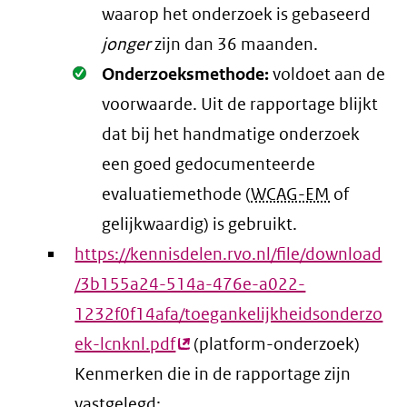
waarop het onderzoek is gebaseerd
jonger
zijn dan 36 maanden.
Oké.
Onderzoeksmethode:
voldoet aan de
voorwaarde
. Uit de rapportage blijkt
dat bij het handmatige onderzoek
een goed gedocumenteerde
evaluatiemethode (
WCAG-EM
of
gelijkwaardig) is gebruikt.
https://kennisdelen.rvo.nl/file/download
/3b155a24-514a-476e-a022-
1232f0f14afa/toegankelijkheidsonderzo
ek-lcnknl.pdf
(externe
(platform-onderzoek)
Kenmerken die in de rapportage zijn
link)
vastgelegd: