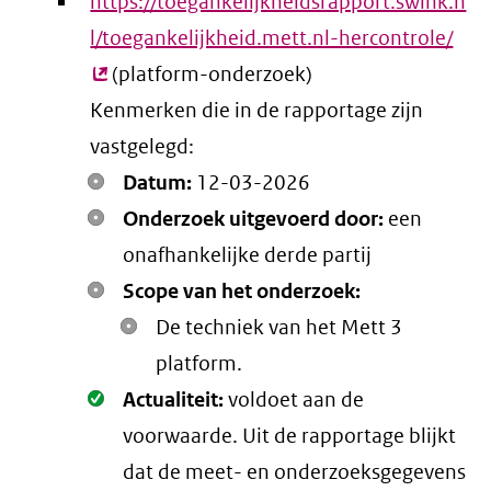
https://toegankelijkheidsrapport.swink.n
l/toegankelijkheid.mett.nl-hercontrole/
(ex
(platform-onderzoek)
link
Kenmerken die in de rapportage zijn
vastgelegd:
Datum:
12-03-2026
Onderzoek uitgevoerd door:
een
onafhankelijke derde partij
Scope van het onderzoek:
De techniek van het Mett 3
platform.
Oké.
Actualiteit:
voldoet aan de
voorwaarde
. Uit de rapportage blijkt
dat de meet- en onderzoeksgegevens