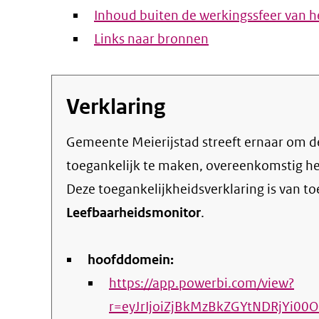
Inhoud buiten de werkingssfeer van he
Links naar bronnen
Verklaring
Gemeente Meierijstad streeft ernaar om de eigen online informatie en dienstverlening
toegankelijk te maken, overeenkomstig h
Deze toegankelijkheidsverklaring is van t
Leefbaarheidsmonitor
.
hoofddomein:
https://app.powerbi.com/view?
r=eyJrIjoiZjBkMzBkZGYtNDRjYi0