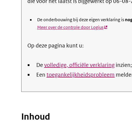
die voor het laatst is bijgewerkt op
06-08-
De onderbouwing bij deze eigen verklaring is
nog
Meer over de controle door Logius
(externe
link)
Op deze pagina kunt u:
De
volledige, officiële verklaring
inzien;
Een
toegankelijkheidsprobleem
melde
Inhoud