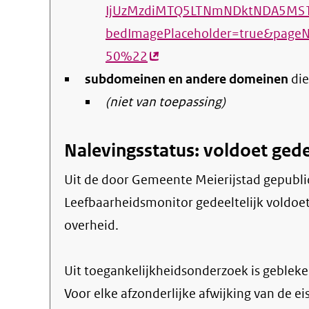
IjUzMzdiMTQ5LTNmNDktNDA5MS1i
bedImagePlaceholder=true&page
50%22
(externe
subdomeinen en andere domeinen
link)
die
(niet van toepassing)
Nalevingsstatus: voldoet gede
Uit de door Gemeente Meierijstad gepubliceerde informatie blijkt dat de website
Leefbaarheidsmonitor gedeeltelijk voldoet 
overheid.
Uit toegankelijkheidsonderzoek is gebleken
Voor elke afzonderlijke afwijking van de ei