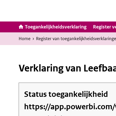
Ga
naar
inhoud
Hoofdna
Toegankelijkheidsverklaring
Register v
Kruimelpad
U
Home
›
Register van toegankelijkheids­verklaring
bevindt
zich
hier:
Verklaring van Leefb
Status toegankelijkheid
https://app.powerbi.com