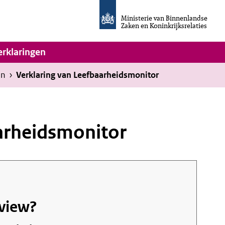
Homepage
van
Ministerie van Binnenlandse
Invulassistent
Zaken en Koninkrijksrelaties
Toegankelijkheidsverklaring
vigatie
erklaringen
en
›
Verklaring van Leefbaarheidsmonitor
aarheidsmonitor
/view?