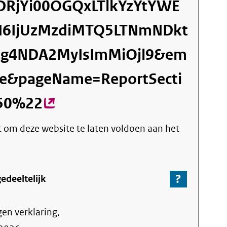
NDRjYi00OGQxLTlkYzYtYWE
6IjUzMzdiMTQ5LTNmNDkt
zg4NDA2MyIsImMiOjl9&em
ue&pageName=ReportSecti
50%22
(externe
link)
ht om deze website te laten voldoen aan het
?
-
edeeltelijk
Ga
naar
gen verklaring,
de