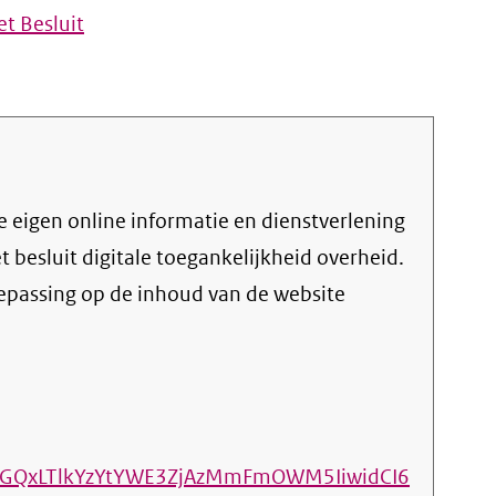
t Besluit
et
besluit digitale toegankelijkheid overheid
.
oepassing op de inhoud van de website
0OGQxLTlkYzYtYWE3ZjAzMmFmOWM5IiwidCI6