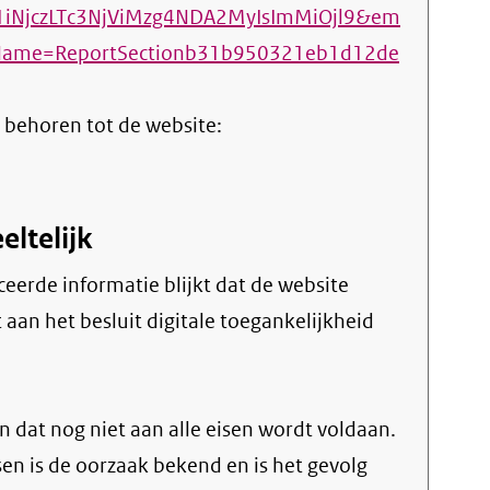
NjczLTc3NjViMzg4NDA2MyIsImMiOjl9&em
Name=ReportSectionb31b950321eb1d12de
 behoren tot de website:
eltelijk
aan het besluit digitale toegankelijkheid
 dat nog niet aan alle eisen wordt voldaan.
sen is de oorzaak bekend en is het gevolg