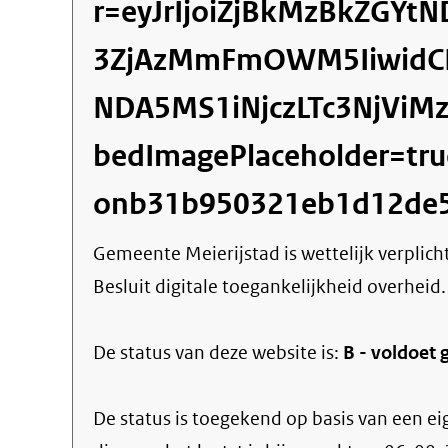
r=eyJrIjoiZjBkMzBkZGYt
3ZjAzMmFmOWM5IiwidCI
NDA5MS1iNjczLTc3NjViM
bedImagePlaceholder=tr
onb31b950321eb1d12de
Gemeente Meierijstad
is wettelijk verplic
Besluit digitale toegankelijkheid overheid.
De status van deze
website
is:
B -
voldoet g
De status is toegekend op basis van een ei