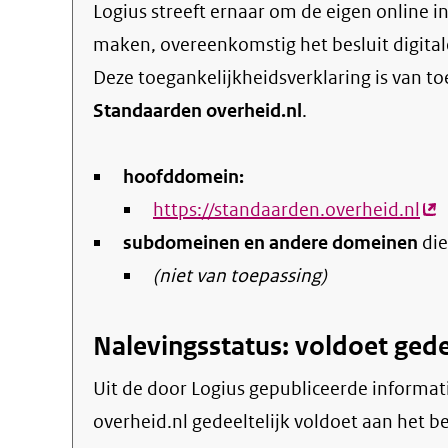
Logius streeft ernaar om de eigen online informatie en dienstverlening toegankelijk te
maken, overeenkomstig het
besluit digita
Deze toegankelijkheidsverklaring is van t
Standaarden overheid.nl
.
hoofddomein:
https://standaarden.overheid.nl
(ex
subdomeinen en andere domeinen
die
lin
(niet van toepassing)
Nalevingsstatus: voldoet gede
Uit de door Logius gepubliceerde informatie blijkt dat de website Standaarden
overheid.nl gedeeltelijk voldoet aan het be