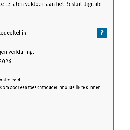
link)
te te laten voldoen aan het Besluit digitale
?
-
edeeltelijk
Ga
naar
gen verklaring,
de
informa
2026
over
de
controleerd.
nalevin
s om door een toezichthouder inhoudelijk te kunnen