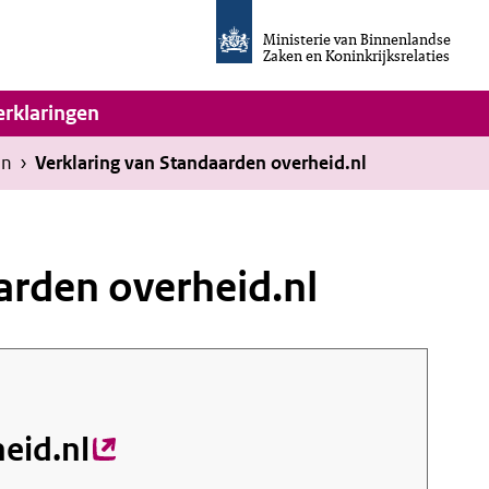
Homepage
van
Ministerie van Binnenlandse
Invulassistent
Zaken en Koninkrijksrelaties
Toegankelijkheidsverklaring
vigatie
erklaringen
en
›
Verklaring van Standaarden overheid.nl
arden overheid.nl
eid.nl
(externe