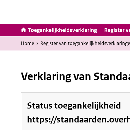
Ga
naar
inhoud
Hoofdna
Toegankelijkheidsverklaring
Register v
Kruimelpad
U
Home
›
Register van toegankelijkheids­verklaring
bevindt
zich
hier:
Verklaring van Standa
Status toegankelijkheid
https://standaarden.overh