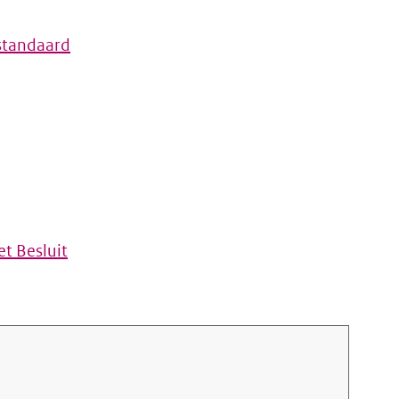
standaard
t Besluit