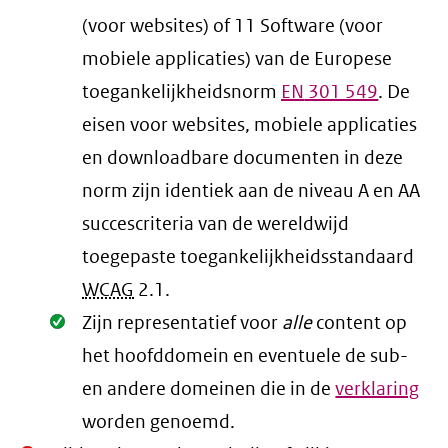
(voor websites) of 11 Software (voor
mobiele applicaties) van de Europese
toegankelijkheidsnorm
EN
301 549
. De
eisen voor websites, mobiele applicaties
en downloadbare documenten in deze
norm zijn identiek aan de niveau A en AA
succescriteria van de wereldwijd
toegepaste toegankelijkheidsstandaard
WCAG
2.1
.
Oké.
Zijn representatief voor
alle
content op
het hoofddomein en eventuele de sub-
en andere domeinen die in de
verklaring
worden genoemd.