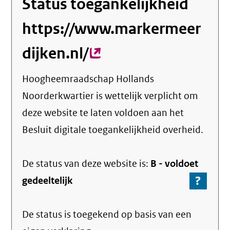
Status toegankelijkheid
https://www.markermeer
dijken.nl/
(externe
link)
Hoogheemraadschap Hollands
Noorderkwartier
is wettelijk verplicht om
deze website te laten voldoen aan het
Besluit digitale toegankelijkheid overheid.
De status van deze
website
is:
B -
voldoet
?
-
gedeeltelijk
Ga
naar
De status is toegekend op basis van een
de