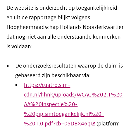
De website is onderzocht op toegankelijkheid
en uit de rapportage blijkt volgens
Hoogheemraadschap Hollands Noorderkwartier
dat nog niet aan alle onderstaande kenmerken
is voldaan:
De onderzoeksresultaten waarop de claim is
gebaseerd zijn beschikbaar via:
https://cuatro.sim-
cdn.nl/hhnk/uploads/WCAG%202.1%20
AA%20inspectie%20-
%20pip.simtoegankelijk.nl%20-
%201.0.pdf?cb=0SDBX46q
(externe
(platform-