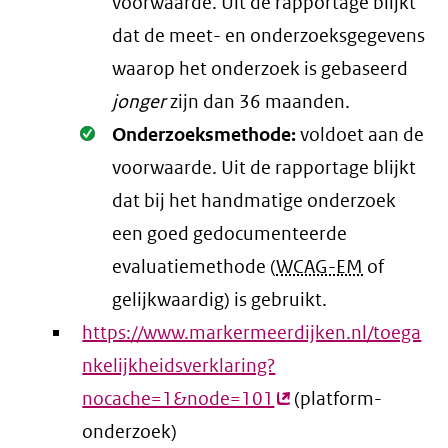
voorwaarde
. Uit de rapportage blijkt
dat de meet- en onderzoeksgegevens
waarop het onderzoek is gebaseerd
jonger
zijn dan 36 maanden.
Oké.
Onderzoeksmethode:
voldoet aan de
voorwaarde
. Uit de rapportage blijkt
dat bij het handmatige onderzoek
een goed gedocumenteerde
evaluatiemethode (
WCAG-EM
of
gelijkwaardig) is gebruikt.
https://www.markermeerdijken.nl/toega
nkelijkheidsverklaring?
nocache=1&node=101
(externe
(platform-
onderzoek)
link)