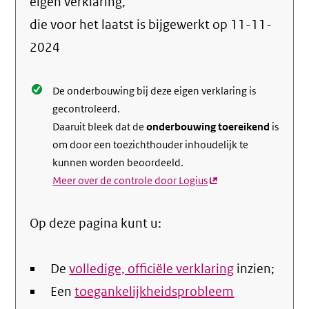
info
eigen verklaring,
over
die voor het laatst is bijgewerkt op
11-11-
de
2024
nale
De onderbouwing bij deze eigen verklaring is
gecontroleerd.
Daaruit bleek dat de
onderbouwing toereikend
is
om door een toezichthouder inhoudelijk te
kunnen worden beoordeeld.
Meer over de controle door Logius
(externe
link)
Op deze pagina kunt u:
De
volledige, officiële verklaring
inzien;
Een
toegankelijkheidsprobleem