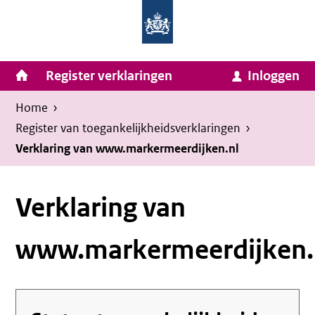
Homepage
Ga
van
naar
Ministerie
Invulassistent
inhoud
Hoofdnavigatie
Register verklaringen
Inloggen
van
Toegankelijkheidsverklaring
Toegankelijkheidsverklaring
Binnenlandse
Kruimelpad
U
Home
›
Zaken
bevindt
Register van toegankelijkheids­verklaringen
›
en
zich
Verklaring van www.markermeerdijken.nl
Koninkrijksrelaties
hier:
Verklaring van
www.markermeerdijken.