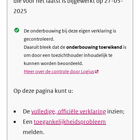
die voor het laatst is bijgewerkt op
27-05-
de
2025
nale
De onderbouwing bij deze eigen verklaring is
gecontroleerd.
Daaruit bleek dat de
onderbouwing toereikend
is
om door een toezichthouder inhoudelijk te
kunnen worden beoordeeld.
Meer over de controle door Logius
(externe
link)
Op deze pagina kunt u:
De
volledige, officiële verklaring
inzien;
Een
toegankelijkheidsprobleem
melden.