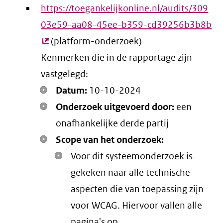
https://toegankelijkonline.nl/audits/309
03e59-aa08-45ee-b359-cd39256b3b8b
(e
(platform-onderzoek)
lin
Kenmerken die in de rapportage zijn
vastgelegd:
Datum:
10-10-2024
Onderzoek uitgevoerd door:
een
onafhankelijke derde partij
Scope van het onderzoek:
Voor dit systeemonderzoek is
gekeken naar alle technische
aspecten die van toepassing zijn
voor WCAG. Hiervoor vallen alle
pagina's op