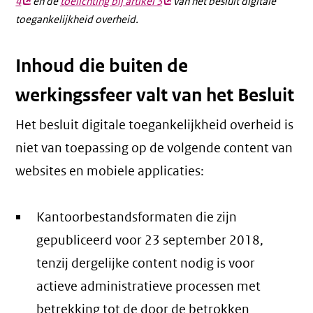
4
(externe
en de
toelichting bij artikel 3
(externe
van het besluit digitale
toegankelijkheid overheid.
link)
link)
Inhoud die buiten de
werkingssfeer valt van het Besluit
Het besluit digitale toegankelijkheid overheid is
niet van toepassing op de volgende content van
websites en mobiele applicaties:
Kantoorbestandsformaten die zijn
gepubliceerd voor 23 september 2018,
tenzij dergelijke content nodig is voor
actieve administratieve processen met
betrekking tot de door de betrokken