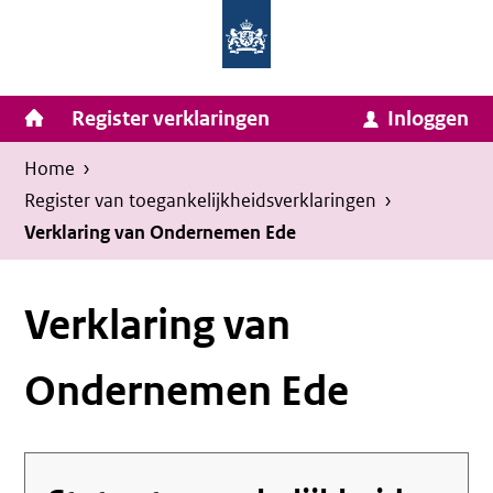
Homepage
Ga
van
naar
Ministerie
Invulassistent
inhoud
Hoofdnavigatie
Register verklaringen
Inloggen
van
Toegankelijkheidsverklaring
Toegankelijkheidsverklaring
Binnenlandse
Kruimelpad
U
Home
›
Zaken
bevindt
Register van toegankelijkheids­verklaringen
›
en
zich
Verklaring van Ondernemen Ede
Koninkrijksrelaties
hier:
Verklaring van
Ondernemen Ede