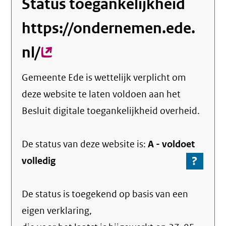
Status toegankelijkheid
https://ondernemen.ede.
nl/
(externe
link)
Gemeente Ede
is wettelijk verplicht om
deze website te laten voldoen aan het
Besluit digitale toegankelijkheid overheid.
De status van deze
website
is:
A -
voldoet
?
-
volledig
Ga
naar
De status is toegekend op basis van een
de
info
eigen verklaring,
over