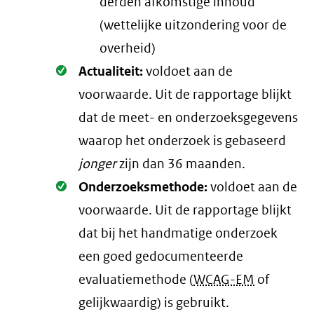
derden afkomstige inhoud
(wettelijke uitzondering voor de
overheid)
Oké.
Actualiteit:
voldoet aan de
voorwaarde
. Uit de rapportage blijkt
dat de meet- en onderzoeksgegevens
waarop het onderzoek is gebaseerd
jonger
zijn dan 36 maanden.
Oké.
Onderzoeksmethode:
voldoet aan de
voorwaarde
. Uit de rapportage blijkt
dat bij het handmatige onderzoek
een goed gedocumenteerde
evaluatiemethode (
WCAG-EM
of
gelijkwaardig) is gebruikt.