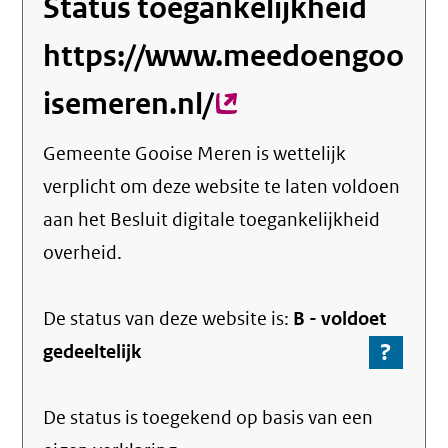
Status toegankelijkheid
https://www.meedoengoo
isemeren.nl/
(externe
link)
Gemeente Gooise Meren
is wettelijk
verplicht om deze website te laten voldoen
aan het Besluit digitale toegankelijkheid
overheid.
De status van deze
website
is:
B -
voldoet
?
-
gedeeltelijk
Ga
naar
De status is toegekend op basis van een
de