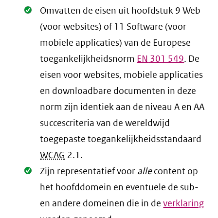
Oké.
Omvatten de eisen uit hoofdstuk 9 Web
(voor websites) of 11 Software (voor
mobiele applicaties) van de Europese
toegankelijkheidsnorm
EN
301 549
. De
eisen voor websites, mobiele applicaties
en downloadbare documenten in deze
norm zijn identiek aan de niveau A en AA
succescriteria van de wereldwijd
toegepaste toegankelijkheidsstandaard
WCAG
2.1
.
Oké.
Zijn representatief voor
alle
content op
het hoofddomein en eventuele de sub-
en andere domeinen die in de
verklaring