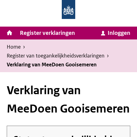
Homepage
Ga
van
naar
Ministerie
Invulassistent
inhoud
Hoofdnavigatie
Register verklaringen
Inloggen
van
Toegankelijkheidsverklaring
Toegankelijkheidsverklaring
Binnenlandse
Kruimelpad
U
Home
›
Zaken
bevindt
Register van toegankelijkheids­verklaringen
›
en
zich
Verklaring van MeeDoen Gooisemeren
Koninkrijksrelaties
hier:
Verklaring van
MeeDoen Gooisemeren