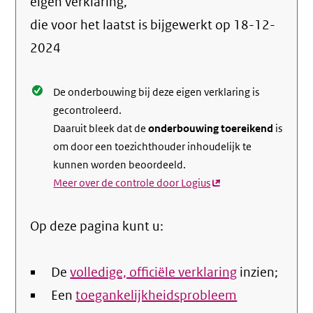
info
eigen verklaring,
over
die voor het laatst is bijgewerkt op
18-12-
de
2024
nale
De onderbouwing bij deze eigen verklaring is
gecontroleerd.
Daaruit bleek dat de
onderbouwing toereikend
is
om door een toezichthouder inhoudelijk te
kunnen worden beoordeeld.
Meer over de controle door Logius
(externe
link)
Op deze pagina kunt u:
De
volledige, officiële verklaring
inzien;
Een
toegankelijkheidsprobleem