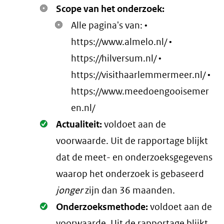
Scope van het onderzoek:
Alle pagina's van: •
https://www.almelo.nl/ •
https://hilversum.nl/ •
https://visithaarlemmermeer.nl/ •
https://www.meedoengooisemer
en.nl/
Oké.
Actualiteit:
voldoet aan de
voorwaarde
. Uit de rapportage blijkt
dat de meet- en onderzoeksgegevens
waarop het onderzoek is gebaseerd
jonger
zijn dan 36 maanden.
Oké.
Onderzoeksmethode:
voldoet aan de
voorwaarde
. Uit de rapportage blijkt