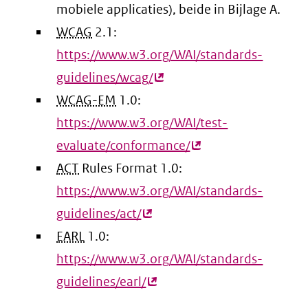
mobiele applicaties), beide in Bijlage A.
WCAG
2.1:
https://www.w3.org/WAI/standards-
guidelines/wcag/
(externe
WCAG-EM
1.0:
link)
https://www.w3.org/WAI/test-
evaluate/conformance/
(externe
ACT
Rules Format 1.0:
link)
https://www.w3.org/WAI/standards-
guidelines/act/
(externe
EARL
1.0:
link)
https://www.w3.org/WAI/standards-
guidelines/earl/
(externe
link)