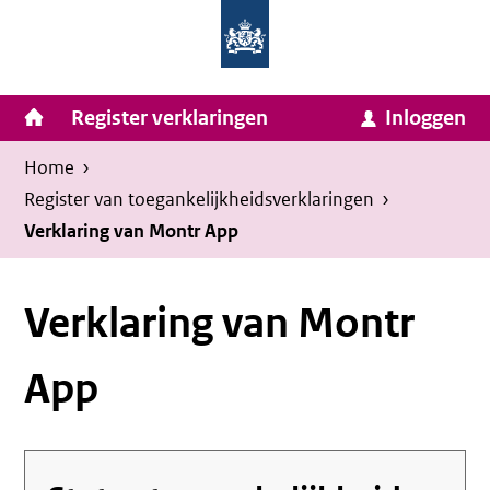
Homepage
Ga
van
naar
Ministerie
Invulassistent
inhoud
Hoofdnavigatie
Register verklaringen
Inloggen
van
Toegankelijkheidsverklaring
Toegankelijkheidsverklaring
Binnenlandse
Kruimelpad
U
Home
›
Zaken
bevindt
Register van toegankelijkheids­verklaringen
›
en
zich
Verklaring van Montr App
Koninkrijksrelaties
hier:
Verklaring van Montr
App