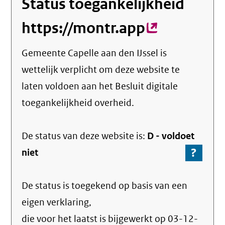
Status toegankelijkheid
https://montr.app
(externe
link)
Gemeente Capelle aan den IJssel
is
wettelijk verplicht om deze website te
laten voldoen aan het Besluit digitale
toegankelijkheid overheid.
De status van deze
website
is:
D -
voldoet
?
-
niet
Ga
naar
De status is toegekend op basis van een
de
info
eigen verklaring,
over
die voor het laatst is bijgewerkt op
03-12-