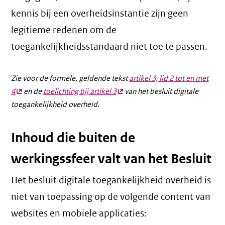
kennis bij een overheidsinstantie zijn geen
legitieme redenen om de
toegankelijkheidsstandaard niet toe te passen.
Zie voor de formele, geldende tekst
artikel 3, lid 2 tot en met
4
(externe
en de
toelichting bij artikel 3
(externe
van het besluit digitale
toegankelijkheid overheid.
link)
link)
Inhoud die buiten de
werkingssfeer valt van het Besluit
Het besluit digitale toegankelijkheid overheid is
niet van toepassing op de volgende content van
websites en mobiele applicaties: