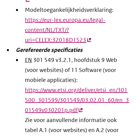
lin
Modeltoegankelijkheidsverklaring:
https://eur-lex.europa.eu/legal-
content/NL/TXT/?
uri=CELEX:32018D1523
(externe
Gerefereerde specificaties
link)
EN
301 549 v3.2.1, hoofdstuk 9 Web
(voor websites) of 11 Software (voor
mobiele applicaties):
https://www.etsi.org/deliver/etsi_en/301
500_301599/301549/03.02.01_60/en_3
01549v030201p.pdf
(externe
Zie voor aanvullende informatie ook
link)
tabel A.1 (voor websites) en A.2 (voor