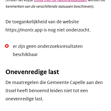
(Onder het kopje
Uitleg over de nalevingsstatussen
worden de
kenmerken van de verschillende statussen beschreven).
De toegankelijkheid van de website
https://montr.app is nog niet onderzocht.
Niet
er zijn geen onderzoeksresultaten
Oké.
beschikbaar
Onevenredige last
De maatregelen die Gemeente Capelle aan den
IJssel heeft benoemd leiden niet tot een
onevenredige last
.