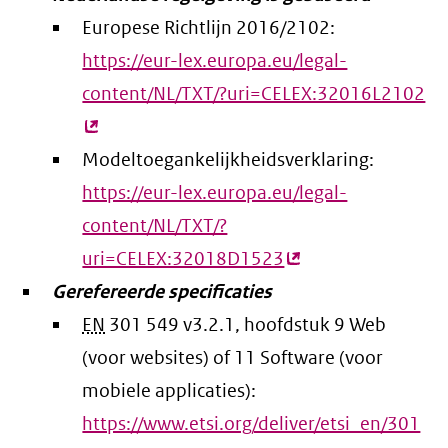
Europese Richtlijn 2016/2102:
https://eur-lex.europa.eu/legal-
content/NL/TXT/?uri=CELEX:32016L2102
(e
lin
Modeltoegankelijkheidsverklaring:
https://eur-lex.europa.eu/legal-
content/NL/TXT/?
uri=CELEX:32018D1523
(externe
Gerefereerde specificaties
link)
EN
301 549 v3.2.1, hoofdstuk 9 Web
(voor websites) of 11 Software (voor
mobiele applicaties):
https://www.etsi.org/deliver/etsi_en/301