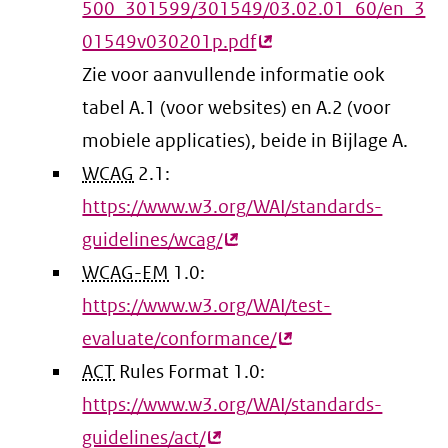
500_301599/301549/03.02.01_60/en_3
01549v030201p.pdf
(externe
Zie voor aanvullende informatie ook
link)
tabel A.1 (voor websites) en A.2 (voor
mobiele applicaties), beide in Bijlage A.
WCAG
2.1:
https://www.w3.org/WAI/standards-
guidelines/wcag/
(externe
WCAG-EM
1.0:
link)
https://www.w3.org/WAI/test-
evaluate/conformance/
(externe
ACT
Rules Format 1.0:
link)
https://www.w3.org/WAI/standards-
guidelines/act/
(externe