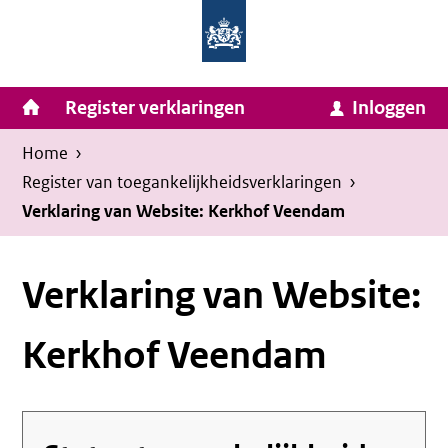
Homepage
Ga
van
naar
Ministerie
Invulassistent
inhoud
Hoofdnavigatie
Register verklaringen
Inloggen
van
Toegankelijkheidsverklaring
Toegankelijkheidsverklaring
Binnenlandse
Kruimelpad
U
Home
›
Zaken
bevindt
Register van toegankelijkheids­verklaringen
›
en
zich
Verklaring van Website: Kerkhof Veendam
Koninkrijksrelaties
hier:
Verklaring van Website:
Kerkhof Veendam