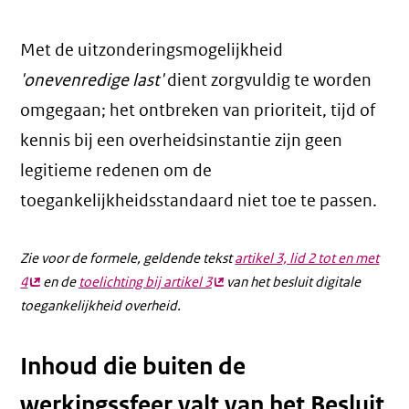
Met de uitzonderingsmogelijkheid
'onevenredige last'
dient zorgvuldig te worden
omgegaan; het ontbreken van prioriteit, tijd of
kennis bij een overheidsinstantie zijn geen
legitieme redenen om de
toegankelijkheidsstandaard niet toe te passen.
Zie voor de formele, geldende tekst
artikel 3, lid 2 tot en met
4
(externe
en de
toelichting bij artikel 3
(externe
van het besluit digitale
toegankelijkheid overheid.
link)
link)
Inhoud die buiten de
werkingssfeer valt van het Besluit