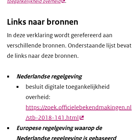
toegankelijkheid overheid
(externe
.
link)
Links naar bronnen
In deze verklaring wordt gerefereerd aan
verschillende bronnen. Onderstaande lijst bevat
de links naar deze bronnen.
Nederlandse regelgeving
besluit digitale toegankelijkheid
overheid:
https://zoek.officielebekendmakingen.nl
/stb-2018-141.html
(externe
Europese regelgeving waarop de
link)
Nederlandse regelgeving is gebaseerd