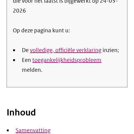
die voor het laatst is bijgewerkt op
24-03-
de
2026
nale
Op deze pagina kunt u:
De
volledige, officiële verklaring
inzien;
Een
toegankelijkheidsprobleem
melden.
Inhoud
Samenvatting