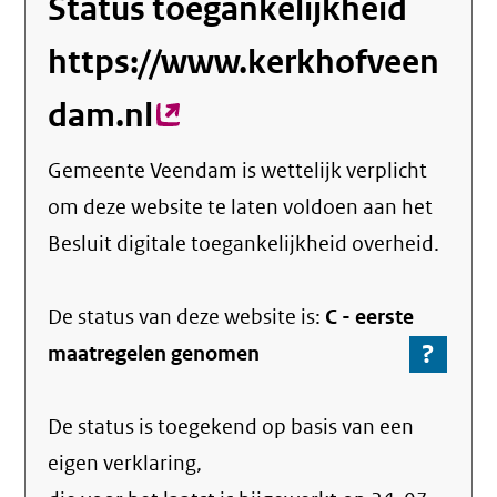
Status toegankelijkheid
https://www.kerkhofveen
dam.nl
(externe
link)
Gemeente Veendam
is wettelijk verplicht
om deze website te laten voldoen aan het
Besluit digitale toegankelijkheid overheid.
De status van deze
website
is:
C -
eerste
?
-
maatregelen genomen
Ga
naar
De status is toegekend op basis van een
de
info
eigen verklaring,
over