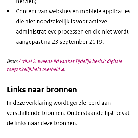
herzien;
Content van websites en mobiele applicaties
die niet noodzakelijk is voor actieve
administratieve processen en die niet wordt
aangepast na 23 september 2019.
Bron:
Artikel 2, tweede lid van het Tijdelijk besluit digitale
toegankelijkheid overheid
(externe
.
link)
Links naar bronnen
In deze verklaring wordt gerefereerd aan
verschillende bronnen. Onderstaande lijst bevat
de links naar deze bronnen.