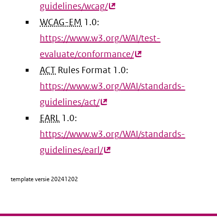
guidelines/wcag/
(externe
WCAG-EM
1.0:
link)
https://www.w3.org/WAI/test-
evaluate/conformance/
(externe
ACT
Rules Format 1.0:
link)
https://www.w3.org/WAI/standards-
guidelines/act/
(externe
EARL
1.0:
link)
https://www.w3.org/WAI/standards-
guidelines/earl/
(externe
link)
template versie
20241202