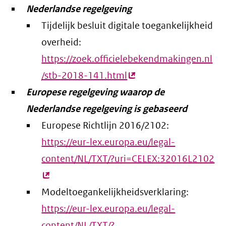
Nederlandse regelgeving
Tijdelijk besluit digitale toegankelijkheid
overheid:
https://zoek.officielebekendmakingen.nl
/stb-2018-141.html
(externe
Europese regelgeving waarop de
link)
Nederlandse regelgeving is gebaseerd
Europese Richtlijn 2016/2102:
https://eur-lex.europa.eu/legal-
content/NL/TXT/?uri=CELEX:32016L2102
(e
lin
Modeltoegankelijkheidsverklaring:
https://eur-lex.europa.eu/legal-
content/NL/TXT/?