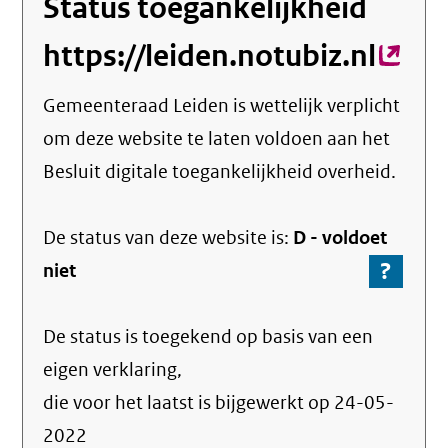
Status toegankelijkheid
https://leiden.notubiz.nl
(exte
link)
Gemeenteraad Leiden
is wettelijk verplicht
om deze website te laten voldoen aan het
Besluit digitale toegankelijkheid overheid.
De status van deze
website
is:
D -
voldoet
?
-
niet
Ga
naar
De status is toegekend op basis van een
de
info
eigen verklaring,
over
die voor het laatst is bijgewerkt op
24-05-
de
2022
nale