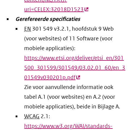
uri=CELEX:32018D1523
(externe
Gerefereerde specificaties
link)
EN
301 549 v3.2.1, hoofdstuk 9 Web
(voor websites) of 11 Software (voor
mobiele applicaties):
https://www.etsi.org/deliver/etsi_en/301
500_301599/301549/03.02.01_60/en_3
01549v030201p.pdf
(externe
Zie voor aanvullende informatie ook
link)
tabel A.1 (voor websites) en A.2 (voor
mobiele applicaties), beide in Bijlage A.
WCAG
2.1:
https://www.w3.org/WAI/standards-