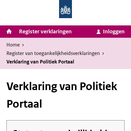
Homepage
Ga
van
naar
Ministerie
Invulassistent
inhoud
Hoofdnavigatie
Register verklaringen
Inloggen
van
Toegankelijkheidsverklaring
Toegankelijkheidsverklaring
Binnenlandse
Kruimelpad
U
Home
›
Zaken
bevindt
Register van toegankelijkheids­verklaringen
›
en
zich
Verklaring van Politiek Portaal
Koninkrijksrelaties
hier:
Verklaring van Politiek
Portaal