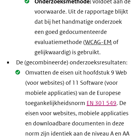
Oké.
Onderzoeksmethode:
voldoet aan de
voorwaarde
. Uit de rapportage blijkt
dat bij het handmatige onderzoek
een goed gedocumenteerde
evaluatiemethode (
WCAG-EM
of
gelijkwaardig) is gebruikt.
De (gecombineerde) onderzoeksresultaten:
Oké.
Omvatten de eisen uit hoofdstuk 9 Web
(voor websites) of 11 Software (voor
mobiele applicaties) van de Europese
toegankelijkheidsnorm
EN
301 549
. De
eisen voor websites, mobiele applicaties
en downloadbare documenten in deze
norm zijn identiek aan de niveau A en AA