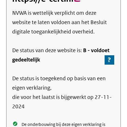
link)
NVWA
is wettelijk verplicht om deze
website te laten voldoen aan het Besluit
digitale toegankelijkheid overheid.
De status van deze
website
is:
B -
voldoet
?
-
gedeeltelijk
Ga
naar
De status is toegekend op basis van een
de
info
eigen verklaring,
over
die voor het laatst is bijgewerkt op
27-11-
de
2024
nale
De onderbouwing bij deze eigen verklaring is