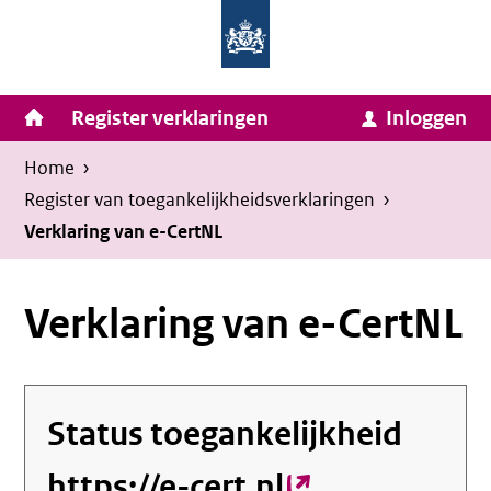
Homepage
Ga
van
naar
Ministerie
Invulassistent
inhoud
Hoofdnavigatie
Register verklaringen
Inloggen
van
Toegankelijkheidsverklaring
Toegankelijkheidsverklaring
Binnenlandse
Kruimelpad
U
Home
›
Zaken
bevindt
Register van toegankelijkheids­verklaringen
›
en
zich
Verklaring van e-CertNL
Koninkrijksrelaties
hier:
Verklaring van e-CertNL
Status toegankelijkheid
https://e-cert.nl
(externe