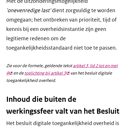
Met de uitzonderingsmogelijkheid
'onevenredige last'
dient zorgvuldig te worden
omgegaan; het ontbreken van prioriteit, tijd of
kennis bij een overheidsinstantie zijn geen
legitieme redenen om de
toegankelijkheidsstandaard niet toe te passen.
Zie voor de formele, geldende tekst
artikel 3, lid 2 tot en met
4
(externe
en de
toelichting bij artikel 3
(externe
van het besluit digitale
toegankelijkheid overheid.
link)
link)
Inhoud die buiten de
werkingssfeer valt van het Besluit
Het besluit digitale toegankelijkheid overheid is