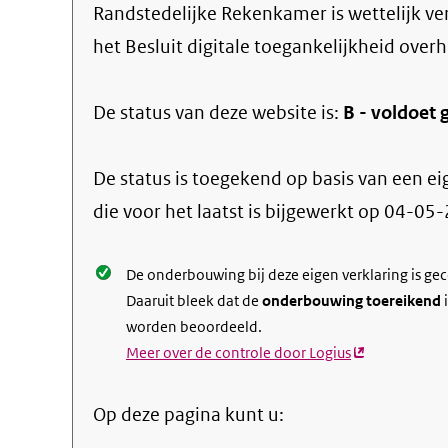
link)
Randstedelijke Rekenkamer
is wettelijk v
het Besluit digitale toegankelijkheid overh
De status van deze
website
is:
B -
voldoet g
De status is toegekend op basis van een ei
die voor het laatst is bijgewerkt op
04-05-
De onderbouwing bij deze eigen verklaring is ge
Daaruit bleek dat de
onderbouwing toereikend
i
worden beoordeeld.
Meer over de controle door Logius
(externe
link)
Op deze pagina kunt u: