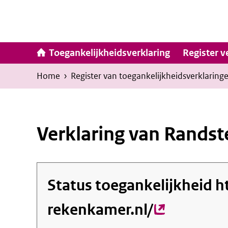
Ga
naar
inhoud
Hoofdna
Toegankelijkheidsverklaring
Register v
Kruimelpad
U
Home
›
Register van toegankelijkheids­verklaring
bevindt
zich
hier:
Verklaring van Rands
Status toegankelijkheid
h
rekenkamer.nl/
(externe