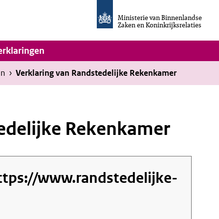
Homepage
van
Ministerie van Binnenlandse
Invulassistent
Zaken en Koninkrijksrelaties
Toegankelijkheidsverklaring
vigatie
erklaringen
en
›
Verklaring van Randstedelijke Rekenkamer
tedelijke Rekenkamer
ttps://www.randstedelijke-