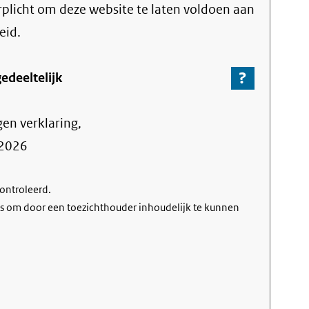
erplicht om deze website te laten voldoen aan
eid.
?
-
edeeltelijk
Ga
naar
gen verklaring,
de
informa
2026
over
de
controleerd.
nalevin
s om door een toezichthouder inhoudelijk te kunnen