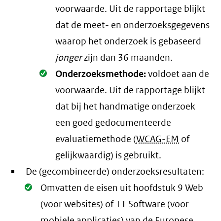
voorwaarde
. Uit de rapportage blijkt
dat de meet- en onderzoeksgegevens
waarop het onderzoek is gebaseerd
jonger
zijn dan 36 maanden.
Oké.
Onderzoeksmethode:
voldoet aan de
voorwaarde
. Uit de rapportage blijkt
dat bij het handmatige onderzoek
een goed gedocumenteerde
evaluatiemethode (
WCAG-EM
of
gelijkwaardig) is gebruikt.
De (gecombineerde) onderzoeksresultaten:
Oké.
Omvatten de eisen uit hoofdstuk 9 Web
(voor websites) of 11 Software (voor
mobiele applicaties) van de Europese