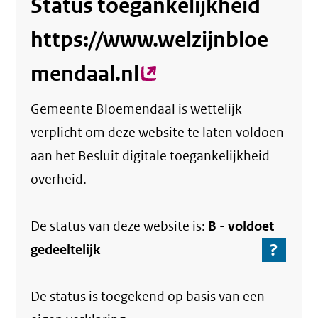
Status toegankelijkheid
https://www.welzijnbloe
mendaal.nl
(externe
link)
Gemeente Bloemendaal
is wettelijk
verplicht om deze website te laten voldoen
aan het Besluit digitale toegankelijkheid
overheid.
De status van deze
website
is:
B -
voldoet
?
-
gedeeltelijk
Ga
naar
De status is toegekend op basis van een
de