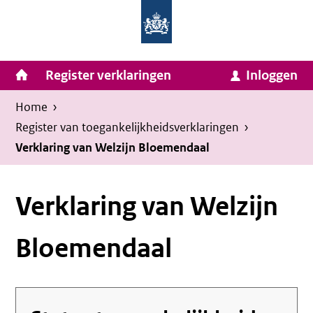
Homepage
Ga
van
naar
Ministerie
Invulassistent
inhoud
Hoofdnavigatie
Register verklaringen
Inloggen
van
Toegankelijkheidsverklaring
Toegankelijkheidsverklaring
Binnenlandse
Kruimelpad
U
Home
›
Zaken
bevindt
Register van toegankelijkheids­verklaringen
›
en
zich
Verklaring van Welzijn Bloemendaal
Koninkrijksrelaties
hier:
Verklaring van Welzijn
Bloemendaal