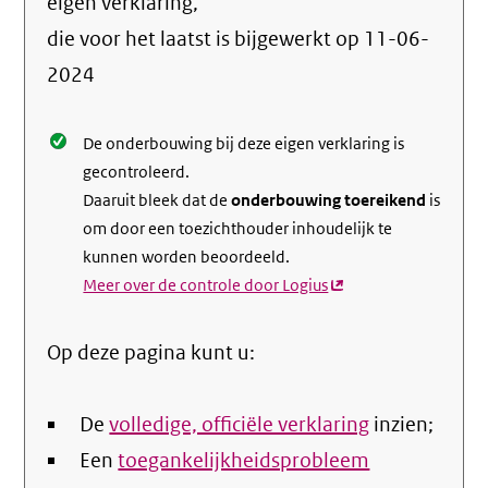
info
eigen verklaring,
over
die voor het laatst is bijgewerkt op
11-06-
de
2024
nale
De onderbouwing bij deze eigen verklaring is
gecontroleerd.
Daaruit bleek dat de
onderbouwing toereikend
is
om door een toezichthouder inhoudelijk te
kunnen worden beoordeeld.
Meer over de controle door Logius
(externe
link)
Op deze pagina kunt u:
De
volledige, officiële verklaring
inzien;
Een
toegankelijkheidsprobleem