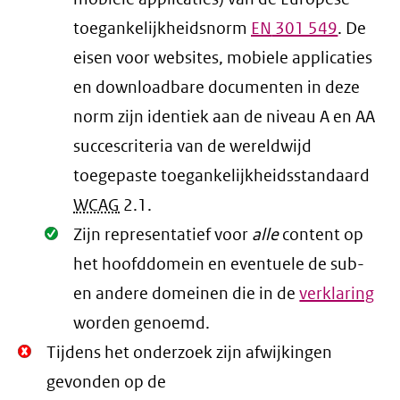
toegankelijkheidsnorm
EN
301 549
. De
eisen voor websites, mobiele applicaties
en downloadbare documenten in deze
norm zijn identiek aan de niveau A en AA
succescriteria van de wereldwijd
toegepaste toegankelijkheidsstandaard
WCAG
2.1
.
Oké.
Zijn representatief voor
alle
content op
het hoofddomein en eventuele de sub-
en andere domeinen die in de
verklaring
worden genoemd.
Niet
Tijdens het onderzoek zijn afwijkingen
Oké.
gevonden op de