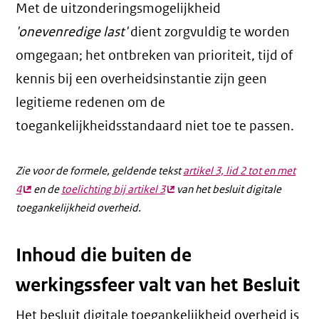
Met de uitzonderingsmogelijkheid
'onevenredige last'
dient zorgvuldig te worden
omgegaan; het ontbreken van prioriteit, tijd of
kennis bij een overheidsinstantie zijn geen
legitieme redenen om de
toegankelijkheidsstandaard niet toe te passen.
Zie voor de formele, geldende tekst
artikel 3, lid 2 tot en met
4
(externe
en de
toelichting bij artikel 3
(externe
van het besluit digitale
toegankelijkheid overheid.
link)
link)
Inhoud die buiten de
werkingssfeer valt van het Besluit
Het besluit digitale toegankelijkheid overheid is