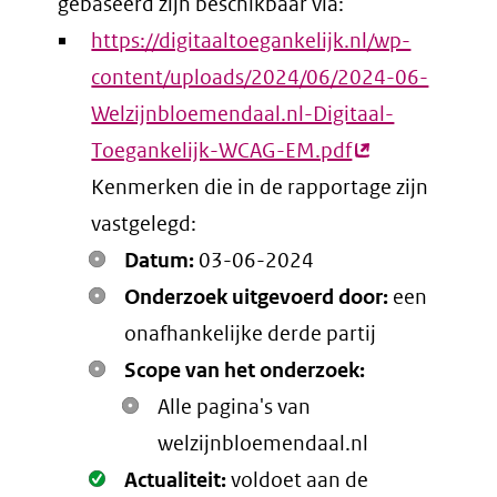
gebaseerd zijn beschikbaar via:
https://digitaaltoegankelijk.nl/wp-
content/uploads/2024/06/2024-06-
Welzijnbloemendaal.nl-Digitaal-
Toegankelijk-WCAG-EM.pdf
(externe
Kenmerken die in de rapportage zijn
link)
vastgelegd:
Datum:
03-06-2024
Onderzoek uitgevoerd door:
een
onafhankelijke derde partij
Scope van het onderzoek:
Alle pagina's van
welzijnbloemendaal.nl
Oké.
Actualiteit:
voldoet aan de